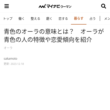
暮らす
トップ
働く
整える
磨く
恋する
占う
メ
青色のオーラの意味とは？ オーラが
青色の人の特徴や恋愛傾向を紹介
オーラ
sakamoto
更新: 2023.12.18