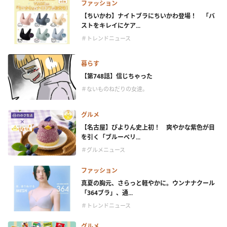
ファッション
【ちいかわ】ナイトブラにちいかわ登場！ 「バ
ストをキレイにケア...
＃トレンドニュース
暮らす
【第748話】信じちゃった
＃ないものねだりの女達。
グルメ
【名古屋】ぴよりん史上初！ 爽やかな紫色が目
を引く「ブルーベリ...
＃グルメニュース
ファッション
真夏の胸元、さらっと軽やかに。ウンナナクール
「364ブラ」、通...
＃トレンドニュース
グルメ