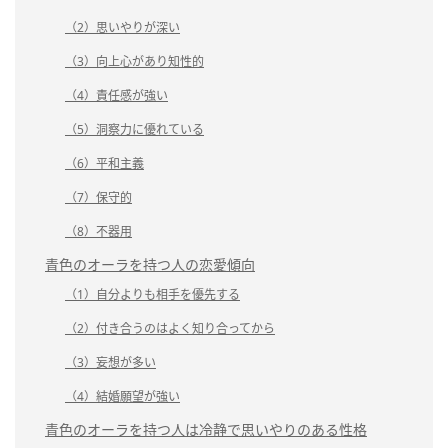
（2）思いやりが深い
（3）向上心があり知性的
（4）責任感が強い
（5）洞察力に優れている
（6）平和主義
（7）保守的
（8）不器用
青色のオーラを持つ人の恋愛傾向
（1）自分よりも相手を優先する
（2）付き合うのはよく知り合ってから
（3）妄想が多い
（4）結婚願望が強い
青色のオーラを持つ人は冷静で思いやりのある性格