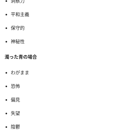
洞察力
平和主義
保守的
神秘性
濁った青の場合
わがまま
恐怖
偏見
失望
陰鬱