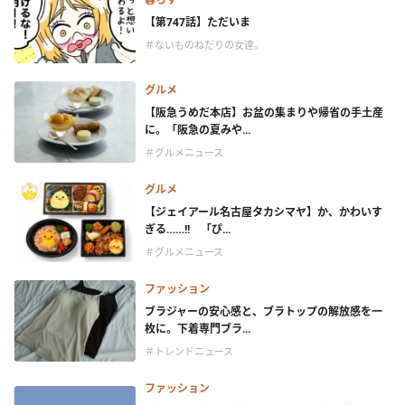
【第747話】ただいま
＃ないものねだりの女達。
グルメ
【阪急うめだ本店】お盆の集まりや帰省の手土産
に。「阪急の夏みや...
＃グルメニュース
グルメ
【ジェイアール名古屋タカシマヤ】か、かわいす
ぎる……!! 「ぴ...
＃グルメニュース
ファッション
ブラジャーの安心感と、ブラトップの解放感を一
枚に。下着専門ブラ...
＃トレンドニュース
ファッション