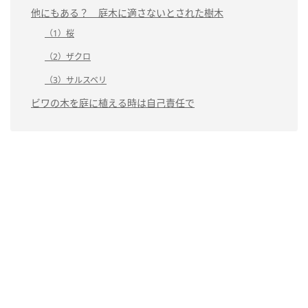
他にもある？ 庭木に適さないとされた樹木
（1）桜
（2）ザクロ
（3）サルスベリ
ビワの木を庭に植える時は自己責任で