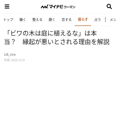
暮らす
トップ
働く
整える
磨く
恋する
占う
メ
「ビワの木は庭に植えるな」は本
当？ 縁起が悪いとされる理由を解説
LIB_zine
作成: 2023.12.01