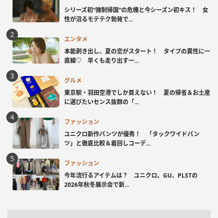
シリーズ初“強制帰国”の危機と今シーズン初キス！ 女
性が沼るモテテク勃発で...
エンタメ
本能剥き出し、夏の恋がスタート！ タイプの異性に一
直線♡ 早くも走り出す一...
グルメ
東京駅・羽田空港でしか買えない！ 夏の帰省＆お土産
に選びたいセンス抜群の「...
ファッション
ユニクロ新作パンツが優秀！ 「タックワイドパン
ツ」と徹底比較＆着回しコーデ...
ファッション
今年流行るアイテムは？ ユニクロ、GU、PLSTの
2026年秋冬展示会で新...