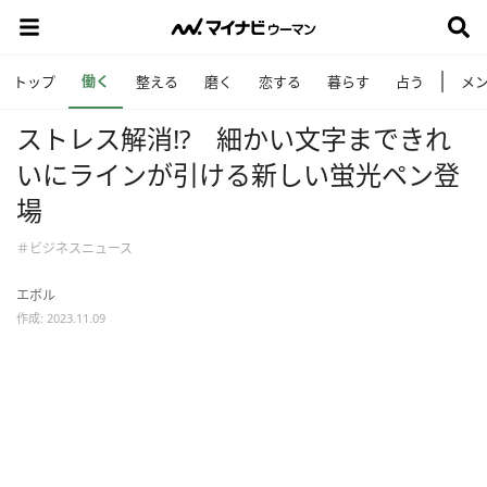
働く
トップ
整える
磨く
恋する
暮らす
占う
メ
ストレス解消!? 細かい文字まできれ
いにラインが引ける新しい蛍光ペン登
場
＃ビジネスニュース
エボル
作成: 2023.11.09