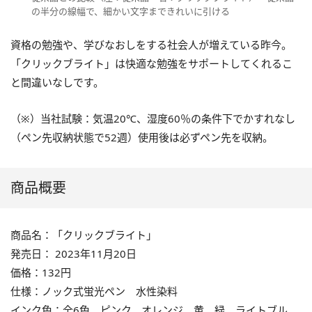
の半分の線幅で、細かい文字まできれいに引ける
資格の勉強や、学びなおしをする社会人が増えている昨今。
「クリックブライト」は快適な勉強をサポートしてくれるこ
と間違いなしです。
（※）当社試験：気温20℃、湿度60％の条件下でかすれなし
（ペン先収納状態で52週）使用後は必ずペン先を収納。
商品概要
商品名：「クリックブライト」
発売日： 2023年11月20日
価格：132円
仕様：ノック式蛍光ペン 水性染料
インク色：全6色 ピンク、オレンジ、黄、緑、ライトブル