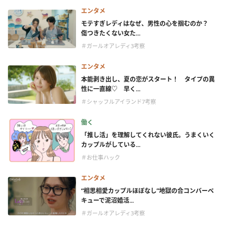
エンタメ
モテすぎレディはなぜ、男性の心を掴むのか？
傷つきたくない女た...
＃ガールオアレディ3考察
エンタメ
本能剥き出し、夏の恋がスタート！ タイプの異
性に一直線♡ 早く...
＃シャッフルアイランド7考察
働く
「推し活」を理解してくれない彼氏。うまくいく
カップルがしている...
＃お仕事ハック
エンタメ
“相思相愛カップルほぼなし”地獄の合コンバーベ
キューで泥沼婚活...
＃ガールオアレディ3考察