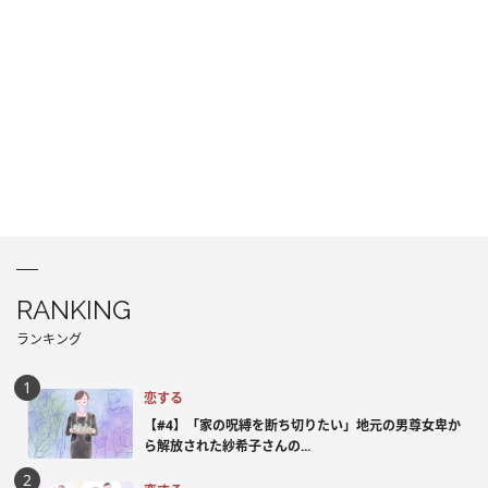
RANKING
ランキング
恋する
【#4】「家の呪縛を断ち切りたい」地元の男尊女卑か
ら解放された紗希子さんの...