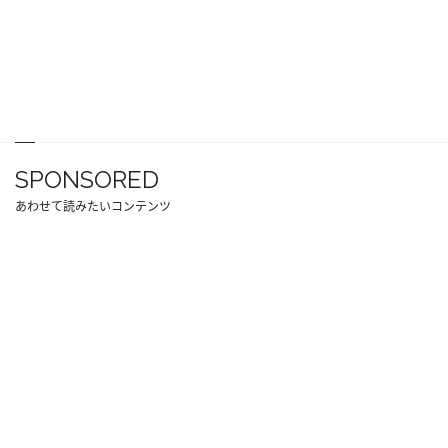
SPONSORED
あわせて読みたいコンテンツ