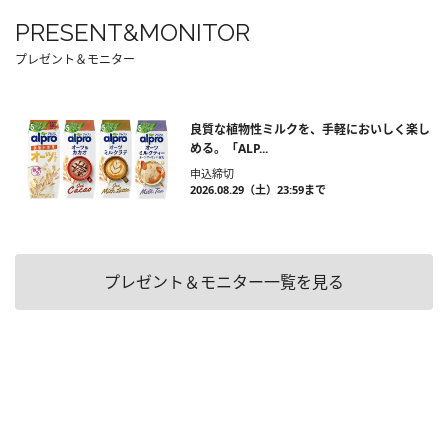
PRESENT&MONITOR
プレゼント＆モニター
良質な植物性ミルクを、手軽においしく楽し
める。「ALP...
申込締切
2026.08.29（土）23:59まで
プレゼント＆モニター一覧を見る