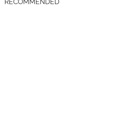
RECOMMENDED