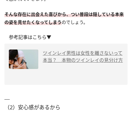
そんな存在に出会えた喜びから、つい普段は隠している本来
の姿を見せたくなってしまう
のでしょう。
参考記事はこちら▼
ツインレイ男性は女性を離さないって
本当？ 本物のツインレイの見分け方
（2）安心感があるから