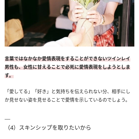
言葉ではなかなか愛情表現をすることができないツインレイ
男性も、女性に甘えることで必死に愛情表現をしようとしま
す。
「愛してる」「好き」と気持ちを伝えられない分、相手にし
か見せない姿を見せることで愛情を示しているのでしょう。
（4）スキンシップを取りたいから