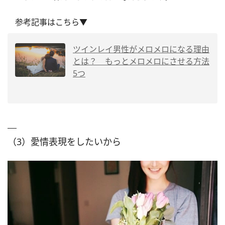
参考記事はこちら▼
ツインレイ男性がメロメロになる理由
とは？ もっとメロメロにさせる方法
5つ
（3）愛情表現をしたいから