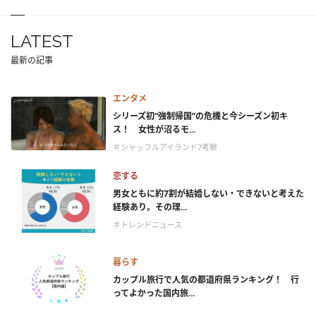
LATEST
最新の記事
エンタメ
シリーズ初“強制帰国”の危機と今シーズン初キ
ス！ 女性が沼るモ...
＃シャッフルアイランド7考察
恋する
男女ともに約7割が結婚しない・できないと考えた
経験あり。その理...
＃トレンドニュース
暮らす
カップル旅行で人気の都道府県ランキング！ 行
ってよかった国内旅...