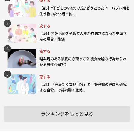
恋する
【#5】“子どものいない人生”どうだった？ バブル期を
生き抜いた56歳・佐...
恋する
【#6】不妊治療をやめて人生が前向きになった美南さ
んの場合・後編
恋する
噛み癖のある彼氏の心理って？ 彼女を噛む行為からわ
かる男性心理7つ
恋する
【#2】「産みたくない自分」と「妊産婦の健康を研究
する自分」で揺れ動く聡美...
ランキングをもっと見る