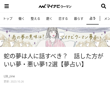
占う
トップ
働く
整える
磨く
恋する
暮らす
メ
蛇の夢は人に話すべき？ 話した方が
いい夢・悪い夢12選【夢占い】
LIB_zine
更新: 2023.10.26