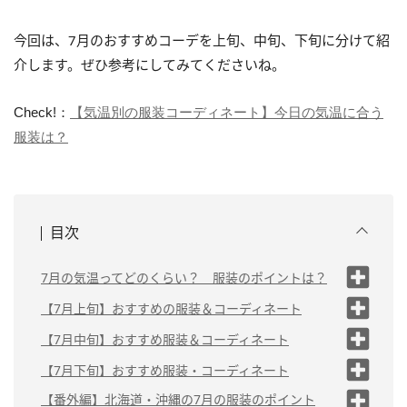
今回は、7月のおすすめコーデを上旬、中旬、下旬に分けて紹
介します。ぜひ参考にしてみてくださいね。
Check!：
【気温別の服装コーディネート】今日の気温に合う
服装は？
目次
7月の気温ってどのくらい？ 服装のポイントは？
7月の最高気温【上旬・中旬・下
【7月上旬】おすすめの服装＆コーディネート
旬】
カジュアルコーデの
【7月中旬】おすすめ服装＆コーディネート
7月の最低気温【上旬・中旬・下
場合
旬】
カジュアルコーデの
【7月下旬】おすすめ服装・コーディネート
きれいめコーデの場
場合
7月の服装やコーディネートのポイ
合
カジュアルコーデの
【番外編】北海道・沖縄の7月の服装のポイント