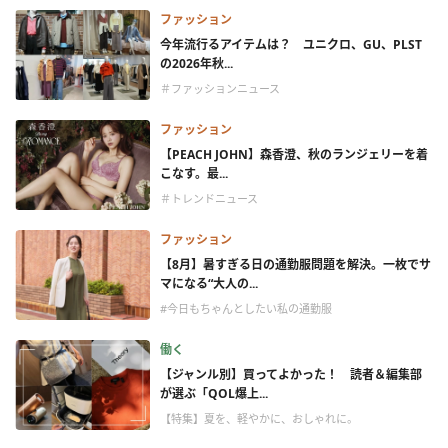
ファッション
今年流行るアイテムは？ ユニクロ、GU、PLST
の2026年秋...
＃ファッションニュース
ファッション
【PEACH JOHN】森香澄、秋のランジェリーを着
こなす。最...
＃トレンドニュース
ファッション
【8月】暑すぎる日の通勤服問題を解決。一枚でサ
マになる“大人の...
#今日もちゃんとしたい私の通勤服
働く
【ジャンル別】買ってよかった！ 読者＆編集部
が選ぶ「QOL爆上...
【特集】夏を、軽やかに、おしゃれに。