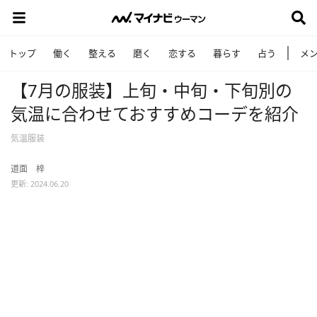
トップ
働く
整える
磨く
恋する
暮らす
占う
メ
【7月の服装】上旬・中旬・下旬別の
気温に合わせておすすめコーデを紹介
気温服装
道面 梓
更新: 2024.06.20