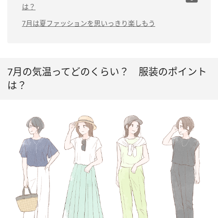
ント
きれいめコーデの場
場合
は？
シンプルコーデの場
合
合
きれいめコーデの場
北海道（札
7月は夏ファッションを思いっきり楽しもう
シンプルコーデの場
合
幌）
合
シンプルコーデの場
沖縄（那覇）
合
7月の気温ってどのくらい？ 服装のポイント
は？