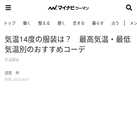
トップ
働く
整える
磨く
恋する
暮らす
占う
メ
気温14度の服装は？ 最高気温・最低
気温別のおすすめコーデ
気温服装
道面 梓
作成: 2023.09.01