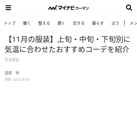
トップ
働く
整える
磨く
恋する
暮らす
占う
メ
【11月の服装】上旬・中旬・下旬別に
気温に合わせたおすすめコーデを紹介
気温服装
道面 梓
更新: 2023.09.06