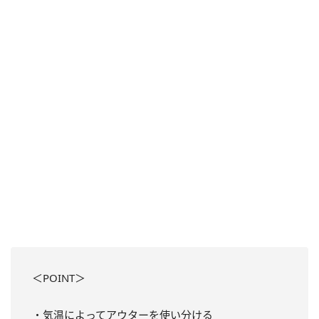
＜POINT＞
・気温によってアウターを使い分ける