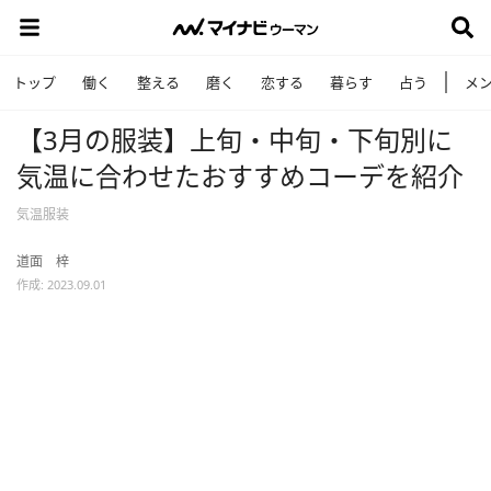
トップ
働く
整える
磨く
恋する
暮らす
占う
メ
【3月の服装】上旬・中旬・下旬別に
気温に合わせたおすすめコーデを紹介
気温服装
道面 梓
作成: 2023.09.01