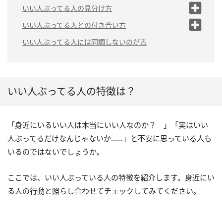
（1）周囲を持ち上げる発言をする
いい人ぶってる人の見分け方
（2）八方美人
（1）表情をよく観察する
いい人ぶってる人との付き合い方
（2）他の人への対応を観察
（3）本心を話さない
（1）秘密を話さない
いい人ぶってる人には同調しないのが吉
する
（4）自分の損得を優先して動く
（2）頼みごとをしない
（3）相談してみる
（5）うわさ好き
（3）悪口を話し始めたら離れる
（4）プライベートでの付き合いは控
いい人ぶってる人の特徴は？
（6）陰口を言いがち
える
（7）人が自分の悪口を言っていないか気
になる
（5）距離をとって付き合う
「身近にいるいい人は本当にいい人なのか？ 」「実はいい
（8）周囲に同調しがち
人ぶってるだけなんじゃないか……」と不安に思っている人も
（9）気持ちが張り詰めている
いるのではないでしょうか。
（10）ストレスがたまっている
ここでは、いい人ぶっている人の特徴を紹介します。身近にい
る人の行動と照らし合わせてチェックしてみてください。