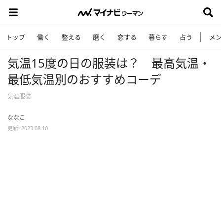
トップ
働く
整える
磨く
恋する
暮らす
占う
メ
気温15度の日の服装は？ 最高気温・
最低気温別のおすすめコーデ
気温服装
ななこ
更新: 2023.08.10