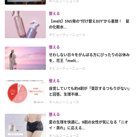
＃ヘルシーニュース
整える
【melt】SNS発の“付け替えDIY”から着想！ 髪
の化粧水...
＃ビューティーニュース
整える
せわしない日々をがんばる方にぴったりのお休み
を。花王「melt...
＃ビューティーニュース
整える
自覚していても約4割が「受診するつもりがない」
と回答。生理不順...
＃ヘルシーニュース
整える
夏の生理を快適に。9割の女性が気になる「ニオ
イ・蒸れ」に応える...
＃ヘルシーニュース