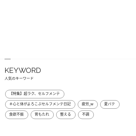
KEYWORD
人気のキーワード
【特集】超ラク、セルフメンテ
＃心と体がよろこぶセルフメンテ日記
疲労_w
夏バテ
食欲不振
胃もたれ
整える
不調