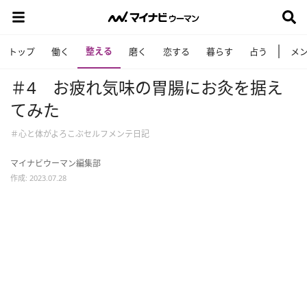
整える
トップ
働く
磨く
恋する
暮らす
占う
メ
＃4 お疲れ気味の胃腸にお灸を据え
てみた
＃心と体がよろこぶセルフメンテ日記
マイナビウーマン編集部
作成: 2023.07.28