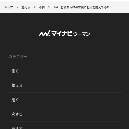
トップ
整える
不調
＃4 お疲れ気味の胃腸にお灸を据えてみた
カテゴリー
働く
整える
磨く
恋する
暮らす