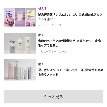
整える
緊急避妊薬「レソエル72」が、公式TikTokアカウ
ントを開設...
＃ヘルシーニュース
磨く
令和のヘアケアの新常識は“引き算ケア”!? 皮膜
毛ケアで話題...
＃ビューティーニュース
磨く
夏、香りは“こっそり”楽しもう。自己肯定感を高め
る香りメソッド
もっと見る