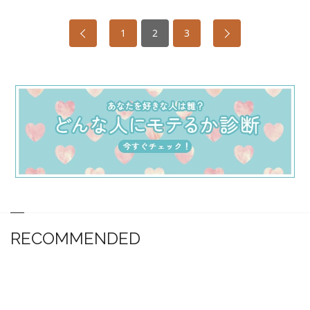
1
2
3
RECOMMENDED