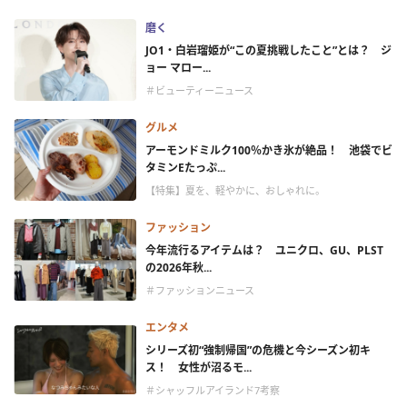
磨く
JO1・白岩瑠姫が“この夏挑戦したこと”とは？ ジ
ョー マロー...
＃ビューティーニュース
グルメ
アーモンドミルク100％かき氷が絶品！ 池袋でビ
タミンEたっぷ...
【特集】夏を、軽やかに、おしゃれに。
ファッション
今年流行るアイテムは？ ユニクロ、GU、PLST
の2026年秋...
＃ファッションニュース
エンタメ
シリーズ初“強制帰国”の危機と今シーズン初キ
ス！ 女性が沼るモ...
＃シャッフルアイランド7考察