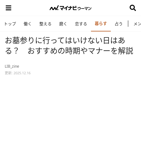
暮らす
トップ
働く
整える
磨く
恋する
占う
メ
お墓参りに行ってはいけない日はあ
る？ おすすめの時期やマナーを解説
LIB_zine
更新: 2025.12.16