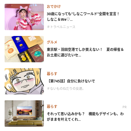
おでかけ
30歳になっても“しなこワールド”全開を宣言！
しなこ＆We♡...
＃トラベルニュース
グルメ
東京駅・羽田空港でしか買えない！ 夏の帰省＆
お土産に選びたいセ...
暮らす
【第745話】自分に負けないで
＃ないものねだりの女達。
暮らす
PR
それって思い込みかも？ 機能もデザインも、わ
がままを叶えてくれ...