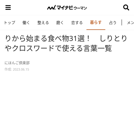
暮らす
トップ
働く
整える
磨く
恋する
占う
メ
りから始まる食べ物31選！ しりとり
やクロスワードで使える言葉一覧
にほんご倶楽部
作成: 2023.06.15