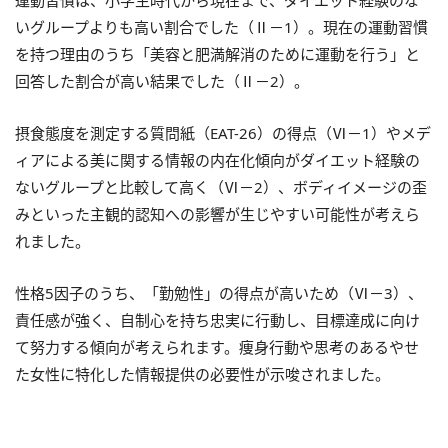
いグループよりも高い割合でした（Ⅱ－1）。現在の運動習慣
を持つ理由のうち「美容と肥満解消のために運動を行う」と
回答した割合が高い結果でした（Ⅱ－2）。
摂食態度を測定する質問紙（EAT-26）の得点（Ⅵ－1）やメデ
ィアによる美に関する情報の内在化傾向がダイエット経験の
ないグループと比較して高く（Ⅵ－2）、ボディイメージの歪
みといった主観的認知への影響が生じやすい可能性が考えら
れました。
性格5因子のうち、「勤勉性」の得点が高いため（Ⅵ－3）、
責任感が強く、自制心を持ち忠実に行動し、目標達成に向け
て努力する傾向が考えられます。痩身行動や思考のあるやせ
た女性に特化した情報提供の必要性が示唆されました。