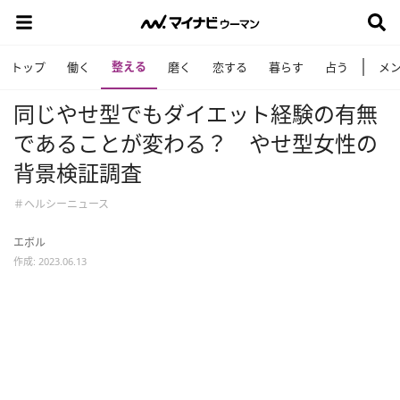
整える
トップ
働く
磨く
恋する
暮らす
占う
メ
同じやせ型でもダイエット経験の有無
であることが変わる？ やせ型女性の
背景検証調査
＃ヘルシーニュース
エボル
作成: 2023.06.13