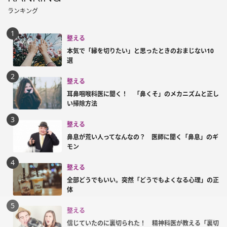
ランキング
整える
本気で「縁を切りたい」と思ったときのおまじない10
選
整える
耳鼻咽喉科医に聞く！ 「鼻くそ」のメカニズムと正し
い掃除方法
整える
鼻息が荒い人ってなんなの？ 医師に聞く「鼻息」のギ
モン
整える
全部どうでもいい。突然「どうでもよくなる心理」の正
体
整える
信じていたのに裏切られた！ 精神科医が教える「裏切