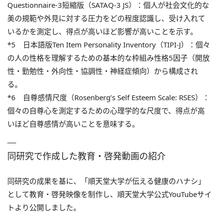
Questionnaire-3短縮版（SATAQ-3 JS）：個人が社会文化的な
美の規範や外見に対する圧力をどの程度認識し、受け入れて
いるかを測定し、得点が高いほど影響が高いことを示す。
*5 日本語版Ten Item Personality Inventory（TIPI-J）：個々
の人の性格を理解するための基本的な枠組み性格5因子（開放
性・勤勉性・外向性・協調性・神経症傾向）から構成され
る。
*6 自尊感情尺度（Rosenberg’s Self Esteem Scale: RSES）：
個々の自尊心を測定するための心理学的な尺度で、得点が高
いほど自尊感情が高いことを意味する。
同研究で作成した教育・啓発動画の紹介
同研究の成果を基に、「順天堂大学が伝える健康のハナシ」
として教育・啓発映像を制作し、順天堂大学公式YouTubeサイ
トより公開しました。