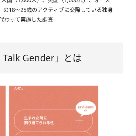
、米国（1,000人）、英国（1,000人）、オース
0人）の18〜25歳のアクティブに交際している独身
erに代わって実施した調査
Talk Gender」とは