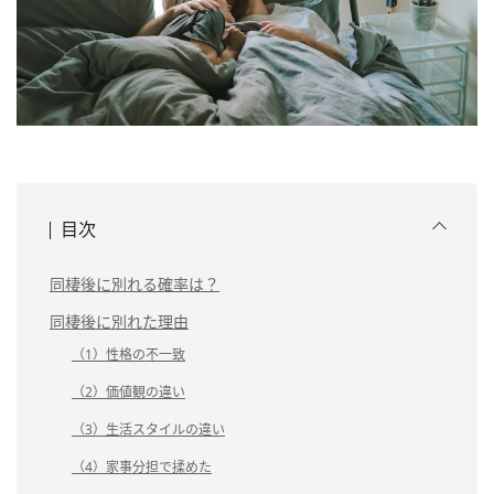
目次
同棲後に別れる確率は？
同棲後に別れた理由
（1）性格の不一致
（2）価値観の違い
（3）生活スタイルの違い
（4）家事分担で揉めた