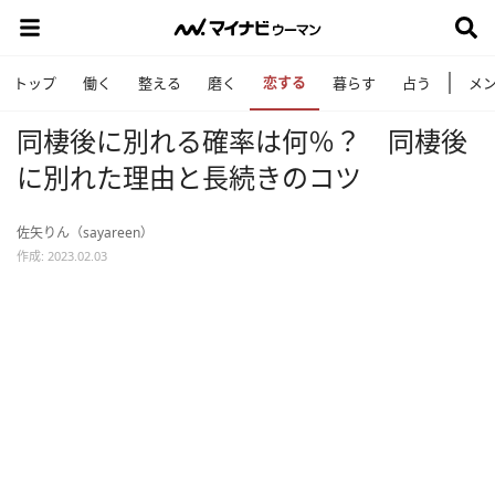
恋する
トップ
働く
整える
磨く
暮らす
占う
メ
同棲後に別れる確率は何％？ 同棲後
に別れた理由と長続きのコツ
佐矢りん（sayareen）
作成: 2023.02.03