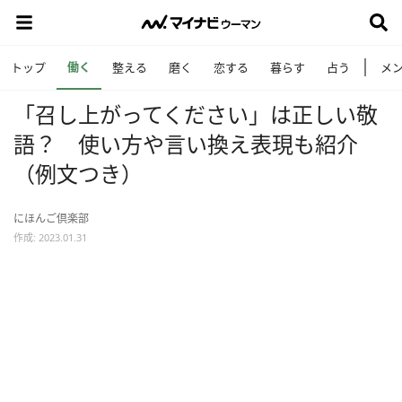
働く
トップ
整える
磨く
恋する
暮らす
占う
メ
「召し上がってください」は正しい敬
語？ 使い方や言い換え表現も紹介
（例文つき）
にほんご倶楽部
作成: 2023.01.31