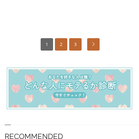
1
2
3
RECOMMENDED