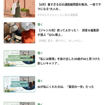
【8月】暑すぎる日の通勤服問題を解決。一枚でサ
マになる“大人の...
#今日もちゃんとしたい私の通勤服
働く
【ジャンル別】買ってよかった！ 読者＆編集部
が選ぶ「QOL爆上...
【特集】夏を、軽やかに、おしゃれに。
働く
「私には無理」を抜け出した30歳がAIと見つけた
新しいキャリア...
働く
AIが私にくれたのは、「最初の一歩」だった
働く