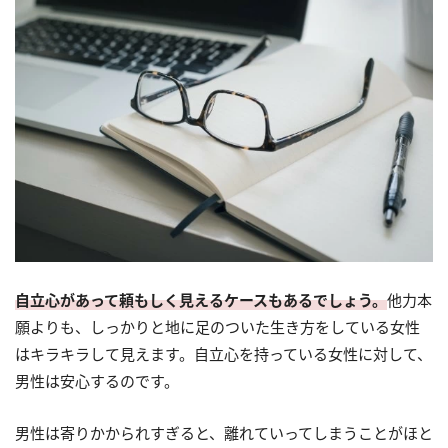
自立心があって頼もしく見えるケースもあるでしょう。
他力本
願よりも、しっかりと地に足のついた生き方をしている女性
はキラキラして見えます。自立心を持っている女性に対して、
男性は安心するのです。
男性は寄りかかられすぎると、離れていってしまうことがほと