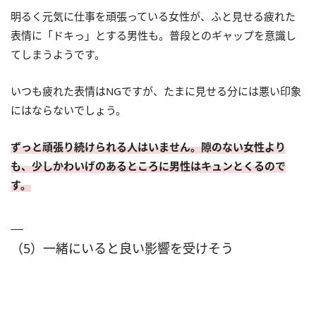
明るく元気に仕事を頑張っている女性が、ふと見せる疲れた
表情に「ドキっ」とする男性も。普段とのギャップを意識し
てしまうようです。
いつも疲れた表情はNGですが、たまに見せる分には悪い印象
にはならないでしょう。
ずっと頑張り続けられる人はいません。隙のない女性より
も、少しかわいげのあるところに男性はキュンとくるので
す。
（5）一緒にいると良い影響を受けそう