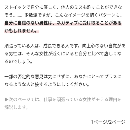
ストイックで自分に厳しく、他人のミスも許すことができな
そう……。少数派ですが、こんなイメージを抱くパターンも。
自分に自信のない男性は、ネガティブに受け取ることがある
かもしれません。
頑張っている人は、成長できる人です。向上心のない自覚があ
る男性は、そんな女性が近くにいると自分と比べて虚しくな
るのでしょう。
一部の否定的な意見は気にせずに、あなたにとってプラスに
なるような人と接するようにしてください。
▶次のページでは、仕事を頑張っている女性がモテる理由を
解説します。
1ページ/2ページ