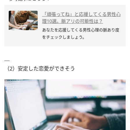
「頑張ってね」と応援してくる男性心
理10選。脈アリの可能性は？
あなたを応援してくる男性心理の脈あり度
をチェックしましょう。
（2）安定した恋愛ができそう