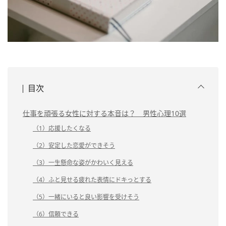
目次
仕事を頑張る女性に対する本音は？ 男性心理10選
（1）応援したくなる
（2）安定した恋愛ができそう
（3）一生懸命な姿がかわいく見える
（4）ふと見せる疲れた表情にドキっとする
（5）一緒にいると良い影響を受けそう
（6）信頼できる