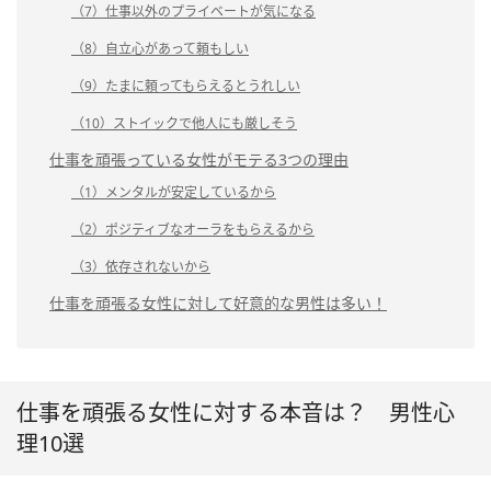
（7）仕事以外のプライベートが気になる
（8）自立心があって頼もしい
（9）たまに頼ってもらえるとうれしい
（10）ストイックで他人にも厳しそう
仕事を頑張っている女性がモテる3つの理由
（1）メンタルが安定しているから
（2）ポジティブなオーラをもらえるから
（3）依存されないから
仕事を頑張る女性に対して好意的な男性は多い！
仕事を頑張る女性に対する本音は？ 男性心
理10選