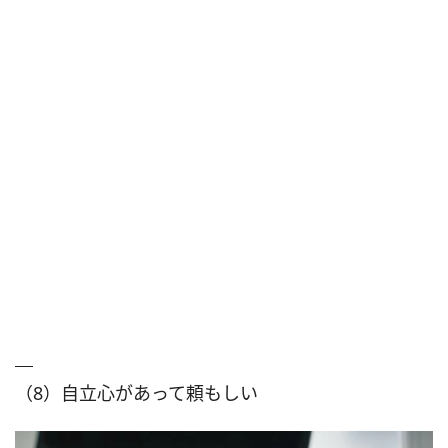
（8）自立心があって頼もしい