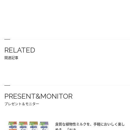
RELATED
関連記事
PRESENT&MONITOR
プレゼント＆モニター
良質な植物性ミルクを、手軽においしく楽し
める。「ALP...