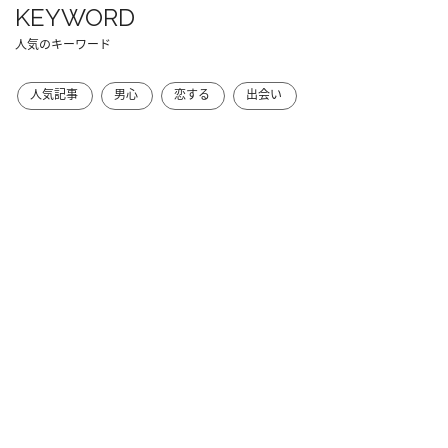
KEYWORD
人気のキーワード
人気記事
男心
恋する
出会い