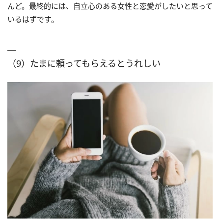
んど。最終的には、自立心のある女性と恋愛がしたいと思って
いるはずです。
（9）たまに頼ってもらえるとうれしい