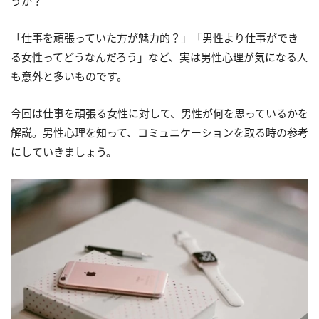
うか？
「仕事を頑張っていた方が魅力的？」「男性より仕事ができ
る女性ってどうなんだろう」など、実は男性心理が気になる人
も意外と多いものです。
今回は仕事を頑張る女性に対して、男性が何を思っているかを
解説。男性心理を知って、コミュニケーションを取る時の参考
にしていきましょう。