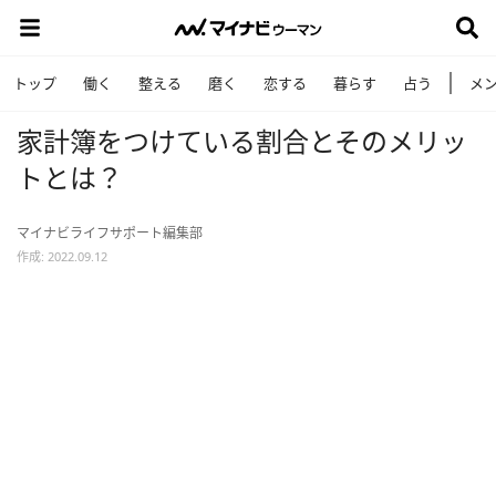
トップ
働く
整える
磨く
恋する
暮らす
占う
メ
家計簿をつけている割合とそのメリッ
トとは？
マイナビライフサポート編集部
作成: 2022.09.12