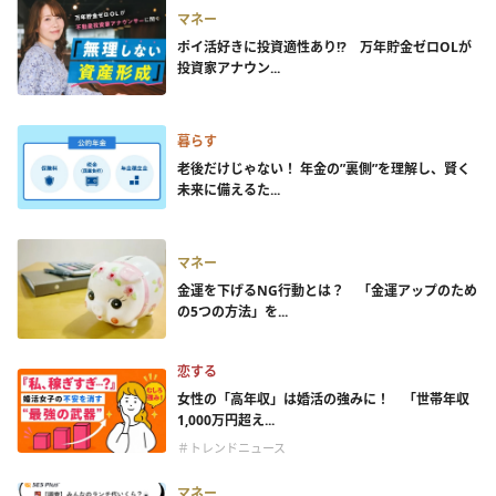
マネー
ポイ活好きに投資適性あり!? 万年貯金ゼロOLが
投資家アナウン...
暮らす
老後だけじゃない！ 年金の”裏側”を理解し、賢く
未来に備えるた...
マネー
金運を下げるNG行動とは？ 「金運アップのため
の5つの方法」を...
恋する
女性の「高年収」は婚活の強みに！ 「世帯年収
1,000万円超え...
＃トレンドニュース
マネー