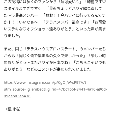
この投稿には多くのファンから「超可愛い♡」「綺麗です♡
スタイルよすぎです♡」「最近ちょうどハワイ編見直して
た〜♡最高メンバー」「おお！！今ハワイに行ってるんです
か！！！いいなぁ〜」「テラハメンバー最高です」「お可愛
いステキな♡オフショット達ありがとう」といった声が集ま
りました。
また、同じ「テラスハウスアロハステート」のメンバーたち
からも「同じく皆で集まるの久々で楽しかった」「楽しい時
間ありがとう〜またハワイか日本でね」「こちらこそいつも
ありがとう」などのコメントが寄せられていました。
https://www.instagram.com/p/CgO_W-sP97A/?
utm_source=ig_embed&ig_rid=47bc1b6f-8441-4a10-a90d-
09deb83ab436
（猿川佑）