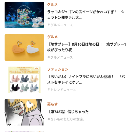
グルメ
ラッコ＆ジュゴンのスイーツがかわいすぎ！ シ
ェラトン都ホテル大...
＃グルメニュース
グルメ
【鳩サブレー】8月10日は鳩の日！ 鳩サブレー1
枚がぴったり収...
＃グルメニュース
ファッション
【ちいかわ】ナイトブラにちいかわ登場！ 「バ
ストをキレイにケア...
＃トレンドニュース
暮らす
【第748話】信じちゃった
＃ないものねだりの女達。