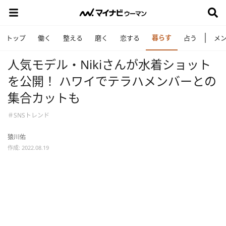
暮らす
トップ
働く
整える
磨く
恋する
占う
メ
人気モデル・Nikiさんが水着ショット
を公開！ ハワイでテラハメンバーとの
集合カットも
＃SNSトレンド
猿川佑
作成: 2022.08.19