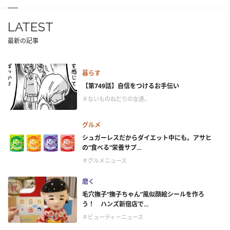
LATEST
最新の記事
暮らす
【第749話】自信をつけるお手伝い
＃ないものねだりの女達。
グルメ
シュガーレスだからダイエット中にも。アサヒ
の“食べる”栄養サプ...
＃グルメニュース
磨く
毛穴撫子“撫子ちゃん”風似顔絵シールを作ろ
う！ ハンズ新宿店で...
＃ビューティーニュース