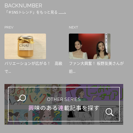
BACKNUMBER
「＃SNSトレンド」をもっと見る
PREV
NEXT
バリエーションが広がる！ 高級
ファン大興奮！ 板野友美さんが
で...
前...