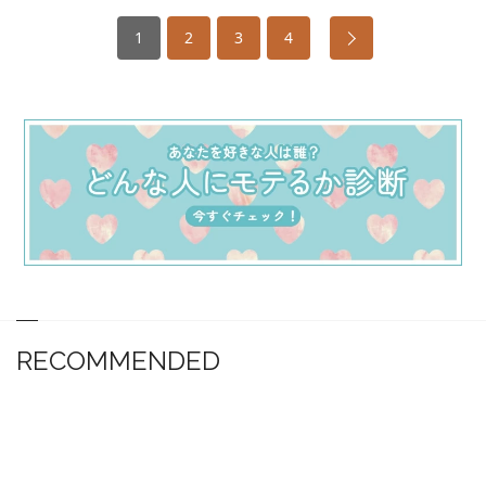
1
2
3
4
RECOMMENDED