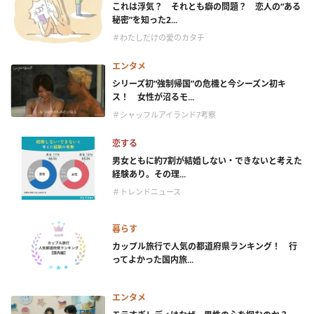
これは浮気？ それとも癖の問題？ 恋人の“ある
秘密”を知った2...
＃わたしだけの愛のカタチ
エンタメ
シリーズ初“強制帰国”の危機と今シーズン初キ
ス！ 女性が沼るモ...
＃シャッフルアイランド7考察
恋する
男女ともに約7割が結婚しない・できないと考えた
経験あり。その理...
＃トレンドニュース
暮らす
カップル旅行で人気の都道府県ランキング！ 行
ってよかった国内旅...
エンタメ