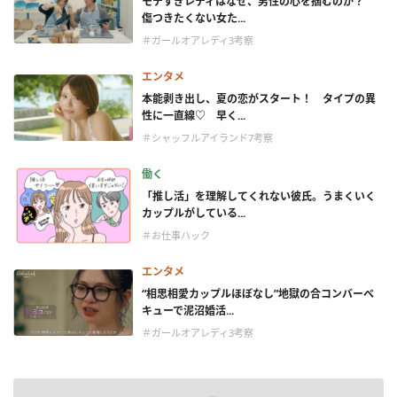
モテすぎレディはなぜ、男性の心を掴むのか？
傷つきたくない女た...
＃ガールオアレディ3考察
エンタメ
本能剥き出し、夏の恋がスタート！ タイプの異
性に一直線♡ 早く...
＃シャッフルアイランド7考察
働く
「推し活」を理解してくれない彼氏。うまくいく
カップルがしている...
＃お仕事ハック
エンタメ
“相思相愛カップルほぼなし”地獄の合コンバーベ
キューで泥沼婚活...
＃ガールオアレディ3考察