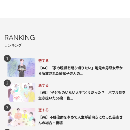
RANKING
ランキング
恋する
【#4】「家の呪縛を断ち切りたい」地元の男尊女卑か
ら解放された紗希子さんの...
恋する
【#5】“子どものいない人生”どうだった？ バブル期を
生き抜いた56歳・佐...
恋する
【#6】不妊治療をやめて人生が前向きになった美南さ
んの場合・後編