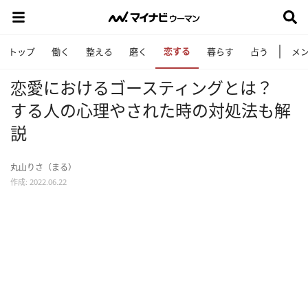
恋する
トップ
働く
整える
磨く
暮らす
占う
メ
恋愛におけるゴースティングとは？
する人の心理やされた時の対処法も解
説
丸山りさ（まる）
作成: 2022.06.22