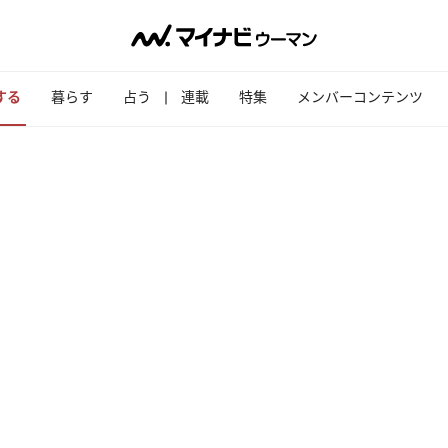
する
暮らす
占う
連載
特集
メンバーコンテンツ