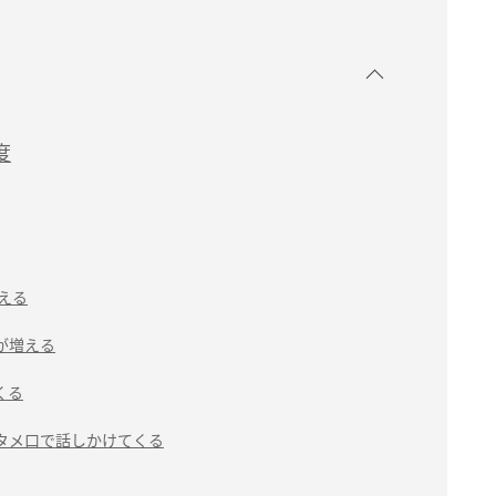
度
える
が増える
くる
タメ口で話しかけてくる