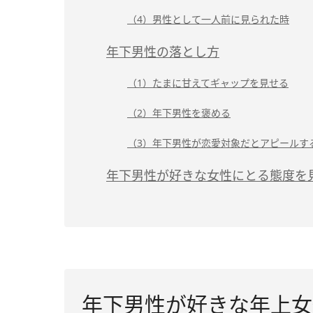
（4）男性として一人前に見られた時
年下男性の落とし方
（1）たまに甘えてギャップを見せる
（2）年下男性を褒める
（3）年下男性が恋愛対象だとアピールす
年下男性が好きな女性にとる態度を
年下男性が好きな年上女