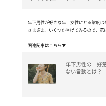
年下男性が好きな年上女性にとる態度は
さまざま。いくつか挙げてみるので、気
関連記事はこちら▼
年下男性の「好意
ない言動とは？