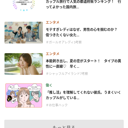
カップル旅行で人気の都道府県ランキング！ 行
ってよかった国内旅...
エンタメ
モテすぎレディはなぜ、男性の心を掴むのか？
傷つきたくない女た...
＃ガールオアレディ3考察
エンタメ
本能剥き出し、夏の恋がスタート！ タイプの異
性に一直線♡ 早く...
＃シャッフルアイランド7考察
働く
「推し活」を理解してくれない彼氏。うまくいく
カップルがしている...
＃お仕事ハック
もっと見る