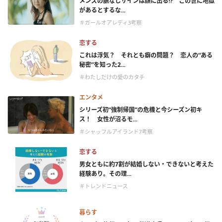
メンズの脈なしサインは顔に出る!? この世に地獄
があるとするな...
＃ガールオアレディ3考察
恋する
これは浮気？ それとも癖の問題？ 恋人の“ある
秘密”を知った2...
＃わたしだけの愛のカタチ
エンタメ
シリーズ初“強制帰国”の危機と今シーズン初キ
ス！ 女性が沼るモ...
＃シャッフルアイランド7考察
恋する
男女ともに約7割が結婚しない・できないと考えた
経験あり。その理...
＃トレンドニュース
暮らす