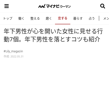
恋する
トップ
働く
整える
磨く
暮らす
占う
メ
年下男性が心を開いた女性に見せる行
動7個。年下男性を落とすコツも紹介
#Lily_magazin
作成: 2022.05.31