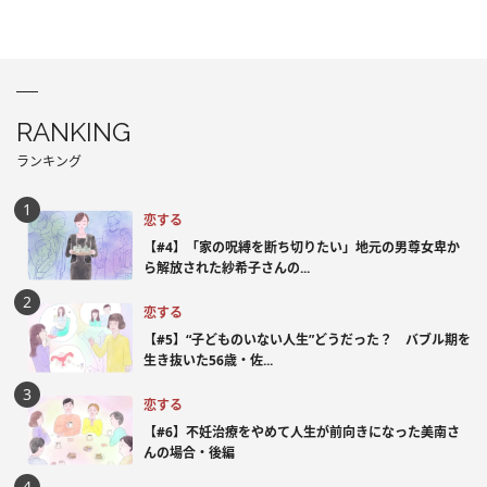
RANKING
ランキング
恋する
【#4】「家の呪縛を断ち切りたい」地元の男尊女卑か
ら解放された紗希子さんの...
恋する
【#5】“子どものいない人生”どうだった？ バブル期を
生き抜いた56歳・佐...
恋する
【#6】不妊治療をやめて人生が前向きになった美南さ
んの場合・後編