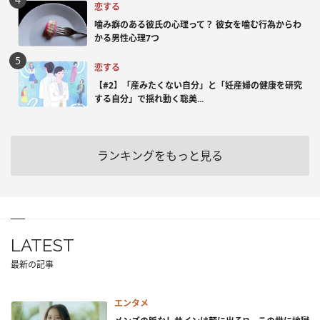
恋する
噛み癖のある彼氏の心理って？ 彼女を噛む行為からわ
かる男性心理7つ
恋する
【#2】「産みたくない自分」と「妊産婦の健康を研究
する自分」で揺れ動く聡美...
ランキングをもっと見る
LATEST
最新の記事
エンタメ