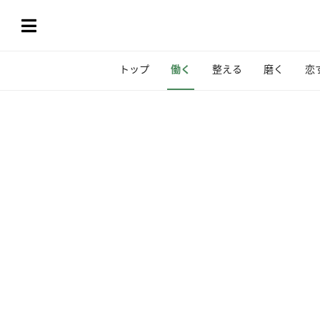
トップ
働く
整える
磨く
恋