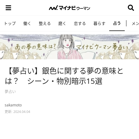
占う
トップ
働く
整える
磨く
恋する
暮らす
メ
【夢占い】銀色に関する夢の意味と
は？ シーン・物別暗示15選
夢占い
sakamoto
更新: 2024.04.04