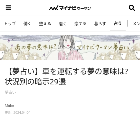
占う
トップ
働く
整える
磨く
恋する
暮らす
メ
【夢占い】車を運転する夢の意味は?
状況別の暗示29選
夢占い
Miiko
更新: 2024.04.04