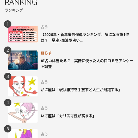
RANKING
ランキング
占う
【2026年・新年度最強運ランキング】気になる第1位
は？ 星座×血液型占い...
暮らす
AI占いは当たる？ 実際に使った人の口コミをアンケー
ト調査
占う
かに座は「現状維持を手放すと人生が飛躍する」
占う
いて座は「カリスマ性が高まる」
占う