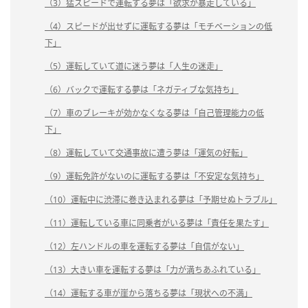
（3）猛スピードで運転する夢は「欲求が暴走している」
（4）スピードが出せずに運転する夢は「モチベーションの低
下」
（5）運転していて道に迷う夢は「人生の迷走」
（6）バックで運転する夢は「ネガティブな気持ち」
（7）車のブレーキが効かなくなる夢は「自己管理能力の低
下」
（8）運転していて交通事故に遭う夢は「運気の好転」
（9）運転免許がないのに運転する夢は「不安定な気持ち」
（10）運転中に渋滞に巻き込まれる夢は「予期せぬトラブル」
（11）運転している車に同乗者がいる夢は「責任を果たす」
（12）左ハンドルの車を運転する夢は「自信がない」
（13）大きい車を運転する夢は「力が満ちあふれている」
（14）運転する車が崖から落ちる夢は「現状への不満」