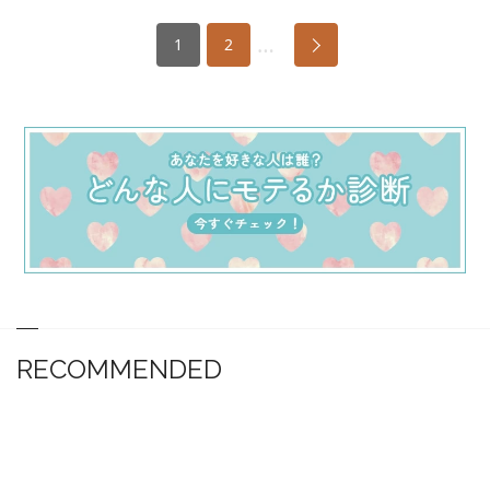
…
1
2
RECOMMENDED