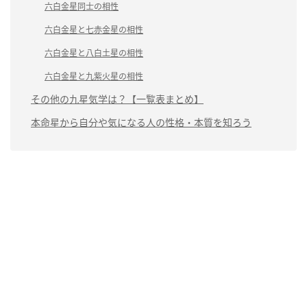
六白金星同士の相性
六白金星と七赤金星の相性
六白金星と八白土星の相性
六白金星と九紫火星の相性
その他の九星気学は？【一覧表まとめ】
本命星から自分や気になる人の性格・本質を知ろう