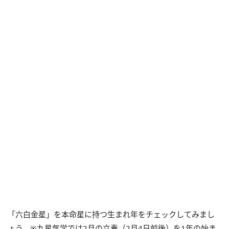
「六白金星」を本命星に持つ生まれ年をチェックしてみまし
ょう。※九星気学では2月の立春（2月4日前後）を1年の始ま