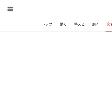
トップ
働く
整える
磨く
恋