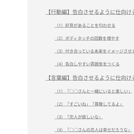
【行動編】告白させるように仕向け
（1）好意があることを匂わせる
（2）ボディタッチの回数を増やす
（3）付き合っている未来をイメージさせ
（4）告白しやすい雰囲気をつくる
【言葉編】告白させるように仕向け
（1）「○○さんと一緒にいると楽しい」
（2）「すごいね」「尊敬してるよ」
（3）「恋人が欲しいな」
（4）「○○さんの恋人は幸せだろうな」