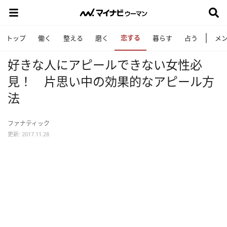
恋する
トップ
働く
整える
磨く
暮らす
占う
メ
好きな人にアピールできない女性必
見！ 片思い中の効果的なアピール方
法
ファナティック
更新: 2017.11.28