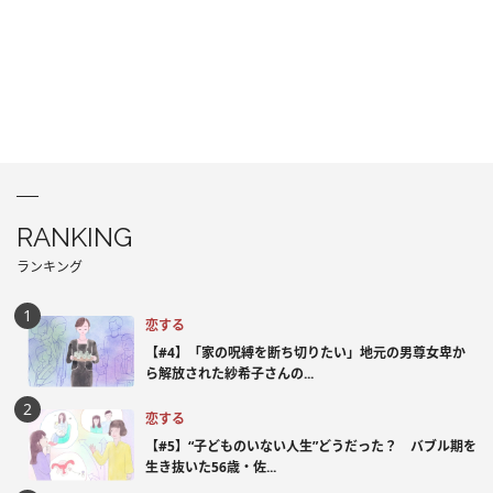
RANKING
ランキング
恋する
【#4】「家の呪縛を断ち切りたい」地元の男尊女卑か
ら解放された紗希子さんの...
恋する
【#5】“子どものいない人生”どうだった？ バブル期を
生き抜いた56歳・佐...