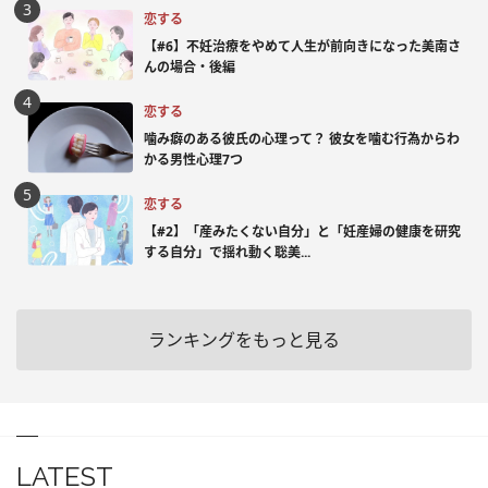
恋する
【#6】不妊治療をやめて人生が前向きになった美南さ
んの場合・後編
恋する
噛み癖のある彼氏の心理って？ 彼女を噛む行為からわ
かる男性心理7つ
恋する
【#2】「産みたくない自分」と「妊産婦の健康を研究
する自分」で揺れ動く聡美...
ランキングをもっと見る
LATEST