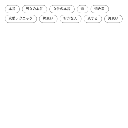
本音
男女の本音
女性の本音
恋
悩み事
恋愛テクニック
片思い
好きな人
恋する
片思い