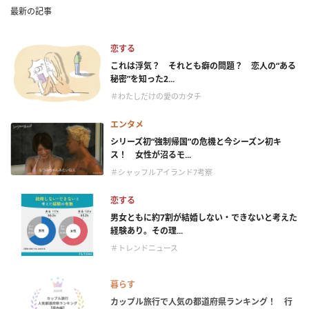
最新の記事
恋する
これは浮気？ それとも癖の問題？ 恋人の“ある
秘密”を知った2...
＃わたしだけの愛のカタチ
エンタメ
シリーズ初“強制帰国”の危機と今シーズン初キ
ス！ 女性が沼るモ...
＃シャッフルアイランド7考察
恋する
男女ともに約7割が結婚しない・できないと考えた
経験あり。その理...
＃トレンドニュース
暮らす
カップル旅行で人気の都道府県ランキング！ 行