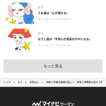
占う
うお座は「心が揺れる」
＃トシ＆リティのコスモ占い
占う
おうし座は「平常心が成長のカギになる」
＃トシ＆リティのコスモ占い
もっと見る
トップ
占う
手相占い
神秘十字線は強運の証し？ 意味と特徴別の見方【手相