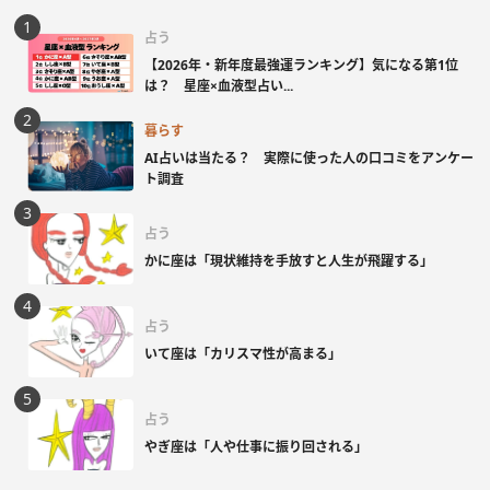
占う
【2026年・新年度最強運ランキング】気になる第1位
は？ 星座×血液型占い...
暮らす
AI占いは当たる？ 実際に使った人の口コミをアンケー
ト調査
占う
かに座は「現状維持を手放すと人生が飛躍する」
占う
いて座は「カリスマ性が高まる」
占う
やぎ座は「人や仕事に振り回される」