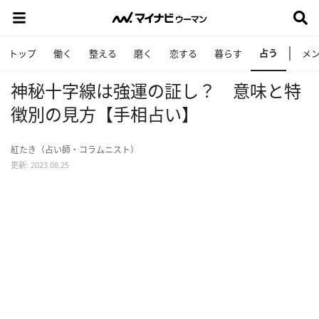
占う
トップ
働く
整える
磨く
恋する
暮らす
メ
神秘十字線は強運の証し？ 意味と特
徴別の見方【手相占い】
紅たき（占い師・コラムニスト）
更新: 2023.08.25