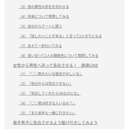
（3）他の異性の存在を匂わせる
（4）将来について質問してみる
（5）自分からデートに誘う
（6）「話したいことがある」と言って2人きりになる
（7）あえて一歩引いてみる
（8）思い切って2人の関係性について質問してみる
女性から男性へ送って告白させる！ 誘導LINE
（1）「○○君みたいな彼氏がほしいな」
（2）「自分からは告白できない」
（3）「告白してくれたらOKなのにな」
（4）「○○君は好きな人いるの？」
（5）「また来年も一緒に行きたい」
奥手男子に告白させるよう駆け引きしてみよう