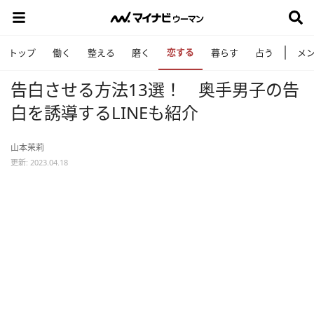
恋する
トップ
働く
整える
磨く
暮らす
占う
メ
告白させる方法13選！ 奥手男子の告
白を誘導するLINEも紹介
山本茉莉
更新: 2023.04.18