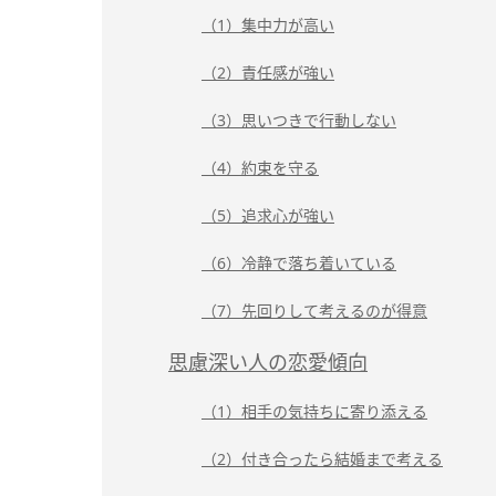
（1）集中力が高い
（2）責任感が強い
（3）思いつきで行動しない
（4）約束を守る
（5）追求心が強い
（6）冷静で落ち着いている
（7）先回りして考えるのが得意
思慮深い人の恋愛傾向
（1）相手の気持ちに寄り添える
（2）付き合ったら結婚まで考える