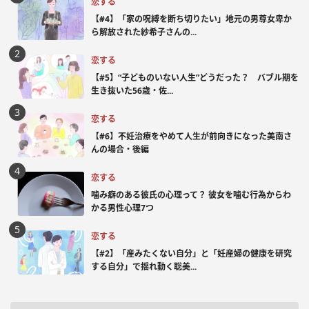
恋する
【#4】「家の呪縛を断ち切りたい」地元の男尊女卑か
ら解放された紗希子さんの...
恋する
【#5】“子どものいない人生”どうだった？ バブル期を
生き抜いた56歳・佐...
恋する
【#6】不妊治療をやめて人生が前向きになった美南さ
んの場合・後編
恋する
噛み癖のある彼氏の心理って？ 彼女を噛む行為からわ
かる男性心理7つ
恋する
【#2】「産みたくない自分」と「妊産婦の健康を研究
する自分」で揺れ動く聡美...