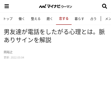
恋する
トップ
働く
整える
磨く
暮らす
占う
メ
男友達が電話をしたがる心理とは。脈
ありサインを解説
岡裕之
更新: 2022.03.04