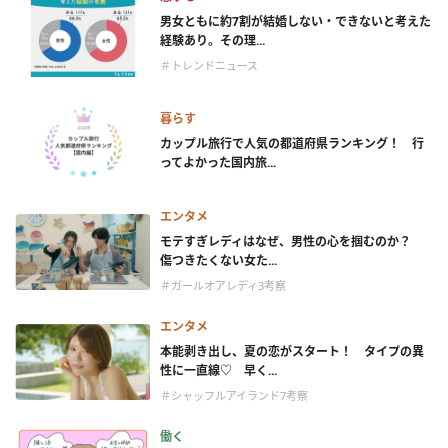
男女ともに約7割が結婚しない・できないと考えた
経験あり。その理...
＃トレンドニュース
暮らす
カップル旅行で人気の都道府県ランキング！ 行
ってよかった国内旅...
エンタメ
モテすぎレディはなぜ、男性の心を掴むのか？
傷つきたくない女た...
＃ガールオアレディ3考察
エンタメ
本能剥き出し、夏の恋がスタート！ タイプの異
性に一直線♡ 早く...
＃シャッフルアイランド7考察
働く