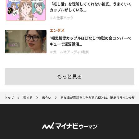
「推し活」を理解してくれない彼氏。うまくいく
カップルがしている...
＃お仕事ハック
エンタメ
“相思相愛カップルほぼなし”地獄の合コンバーベ
キューで泥沼婚活...
＃ガールオアレディ3考察
もっと見る
トップ
恋する
出会い
男友達が電話をしたがる心理とは。脈ありサインを解説