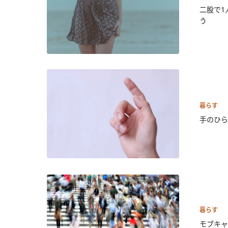
二股で1
う
暮らす
手のひら
暮らす
モブキャ