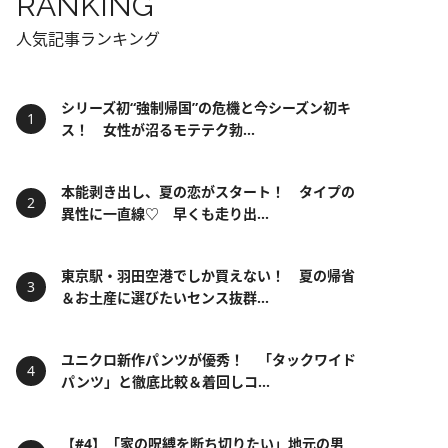
RANKING
人気記事ランキング
シリーズ初“強制帰国”の危機と今シーズン初キ
ス！ 女性が沼るモテテク勃...
本能剥き出し、夏の恋がスタート！ タイプの
異性に一直線♡ 早くも走り出...
東京駅・羽田空港でしか買えない！ 夏の帰省
＆お土産に選びたいセンス抜群...
ユニクロ新作パンツが優秀！ 「タックワイド
パンツ」と徹底比較＆着回しコ...
【#4】「家の呪縛を断ち切りたい」地元の男