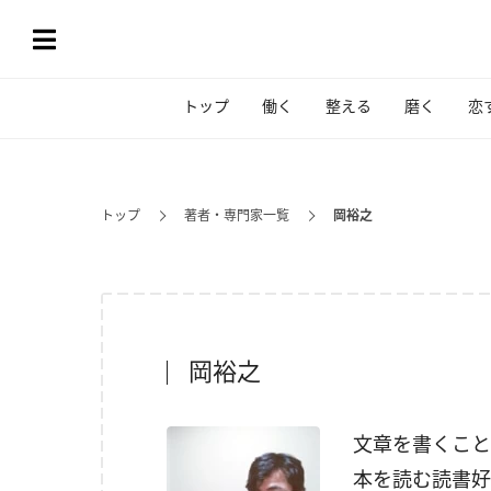
トップ
働く
整える
磨く
恋
トップ
著者・専門家一覧
岡裕之
岡裕之
文章を書くこと
本を読む読書好