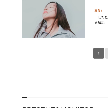
暮らす
「したた
を解説
1