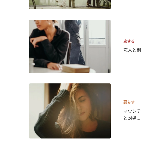
恋する
恋人と別
暮らす
マウンテ
と対処...