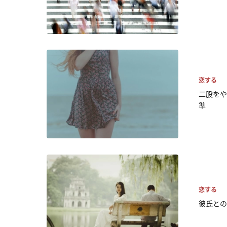
恋する
二股をや
準
恋する
彼氏との