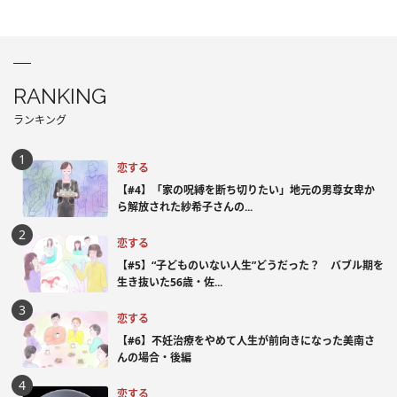
RANKING
ランキング
恋する
【#4】「家の呪縛を断ち切りたい」地元の男尊女卑か
ら解放された紗希子さんの...
恋する
【#5】“子どものいない人生”どうだった？ バブル期を
生き抜いた56歳・佐...
恋する
【#6】不妊治療をやめて人生が前向きになった美南さ
んの場合・後編
恋する