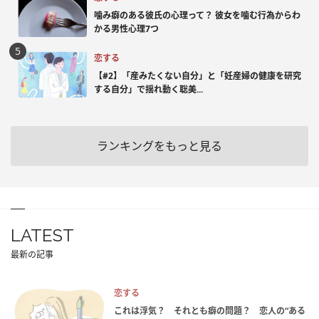
噛み癖のある彼氏の心理って？ 彼女を噛む行為からわ
かる男性心理7つ
恋する
【#2】「産みたくない自分」と「妊産婦の健康を研究
する自分」で揺れ動く聡美...
ランキングをもっと見る
LATEST
最新の記事
恋する
これは浮気？ それとも癖の問題？ 恋人の“ある