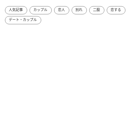
人気記事
カップル
恋人
別れ
二股
恋する
デート・カップル