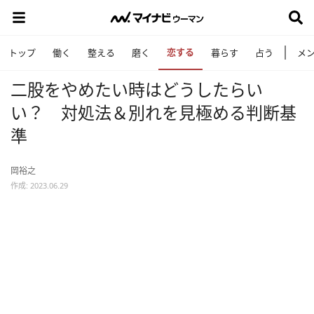
恋する
トップ
働く
整える
磨く
暮らす
占う
メ
二股をやめたい時はどうしたらい
い？ 対処法＆別れを見極める判断基
準
岡裕之
作成: 2023.06.29