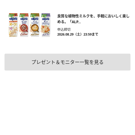
良質な植物性ミルクを、手軽においしく楽し
める。「ALP...
申込締切
2026.08.29（土）23:59まで
プレゼント＆モニター一覧を見る