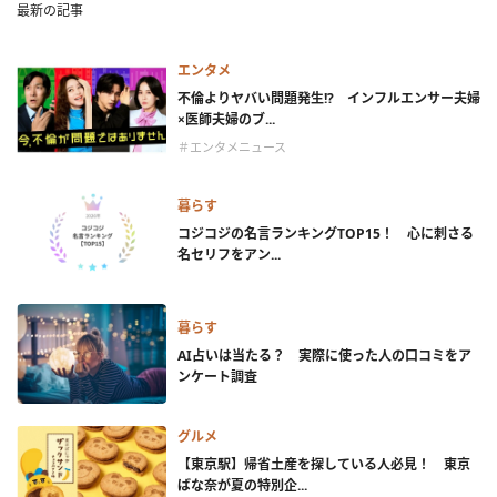
最新の記事
エンタメ
不倫よりヤバい問題発生!? インフルエンサー夫婦
×医師夫婦のブ...
＃エンタメニュース
暮らす
コジコジの名言ランキングTOP15！ 心に刺さる
名セリフをアン...
暮らす
AI占いは当たる？ 実際に使った人の口コミをア
ンケート調査
グルメ
【東京駅】帰省土産を探している人必見！ 東京
ばな奈が夏の特別企...