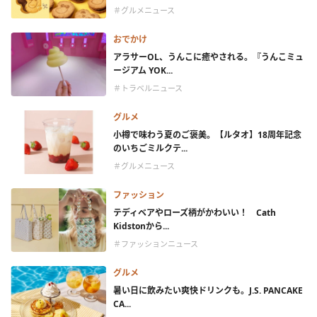
＃グルメニュース
おでかけ
アラサーOL、うんこに癒やされる。『うんこミュ
ージアム YOK...
＃トラベルニュース
グルメ
小樽で味わう夏のご褒美。【ルタオ】18周年記念
のいちごミルクテ...
＃グルメニュース
ファッション
テディベアやローズ柄がかわいい！ Cath
Kidstonから...
＃ファッションニュース
グルメ
暑い日に飲みたい爽快ドリンクも。J.S. PANCAKE
CA...