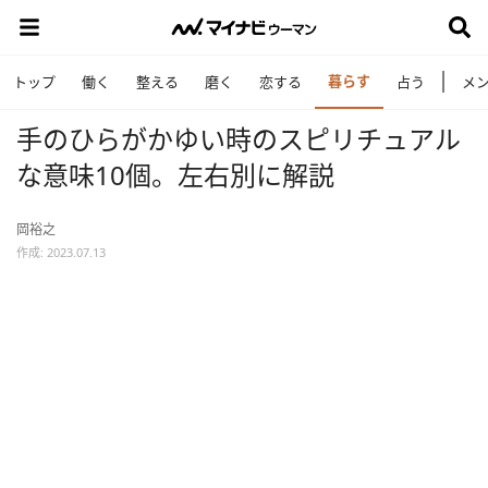
暮らす
トップ
働く
整える
磨く
恋する
占う
メ
手のひらがかゆい時のスピリチュアル
な意味10個。左右別に解説
岡裕之
作成: 2023.07.13