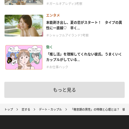
＃ガールオアレディ3考察
エンタメ
本能剥き出し、夏の恋がスタート！ タイプの異
性に一直線♡ 早く...
＃シャッフルアイランド7考察
働く
「推し活」を理解してくれない彼氏。うまくいく
カップルがしている...
＃お仕事ハック
もっと見る
トップ
恋する
デート・カップル
「倦怠期の男性」の特徴と心理とは？ 彼氏