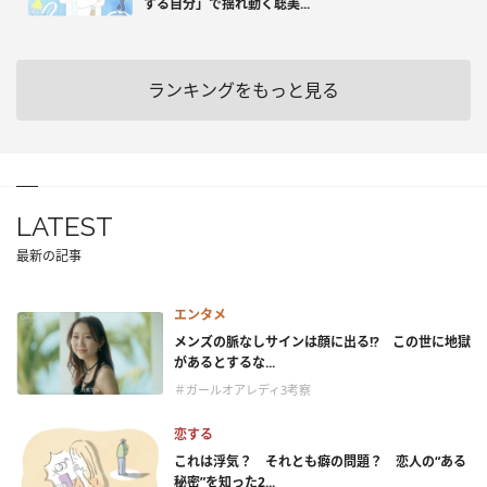
する自分」で揺れ動く聡美...
ランキングをもっと見る
LATEST
最新の記事
エンタメ
メンズの脈なしサインは顔に出る!? この世に地獄
があるとするな...
＃ガールオアレディ3考察
恋する
これは浮気？ それとも癖の問題？ 恋人の“ある
秘密”を知った2...