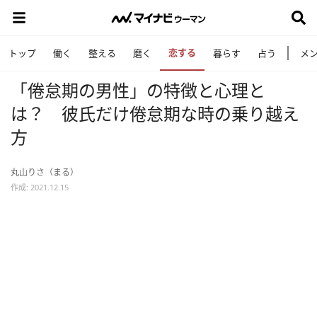
恋する
トップ
働く
整える
磨く
暮らす
占う
メ
「倦怠期の男性」の特徴と心理と
は？ 彼氏だけ倦怠期な時の乗り越え
方
丸山りさ（まる）
作成: 2021.12.15