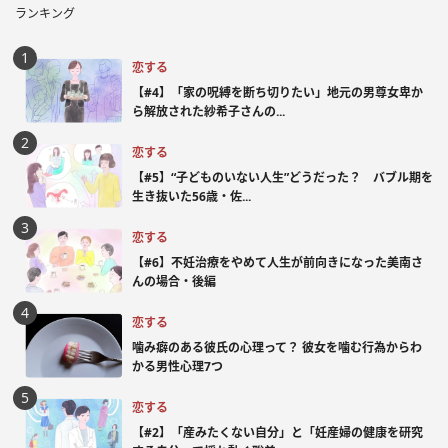
ランキング
恋する
【#4】「家の呪縛を断ち切りたい」地元の男尊女卑か
ら解放された紗希子さんの...
恋する
【#5】“子どものいない人生”どうだった？ バブル期を
生き抜いた56歳・佐...
恋する
【#6】不妊治療をやめて人生が前向きになった美南さ
んの場合・後編
恋する
噛み癖のある彼氏の心理って？ 彼女を噛む行為からわ
かる男性心理7つ
恋する
【#2】「産みたくない自分」と「妊産婦の健康を研究