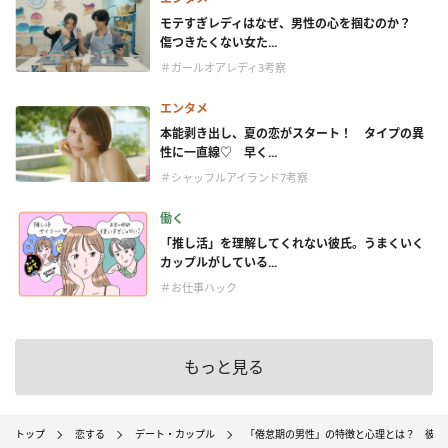
モテすぎレディはなぜ、男性の心を掴むのか？
傷つきたくない女た...
＃ガールオアレディ3考察
エンタメ
本能剥き出し、夏の恋がスタート！ タイプの異
性に一直線♡ 早く...
＃シャッフルアイランド7考察
働く
「推し活」を理解してくれない彼氏。うまくいく
カップルがしている...
＃お仕事ハック
もっと見る
トップ
恋する
デート・カップル
「倦怠期の男性」の特徴と心理とは？ 彼氏