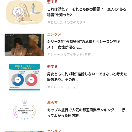
恋する
これは浮気？ それとも癖の問題？ 恋人の“ある
秘密”を知った2...
＃わたしだけの愛のカタチ
エンタメ
シリーズ初“強制帰国”の危機と今シーズン初キ
ス！ 女性が沼るモ...
＃シャッフルアイランド7考察
恋する
男女ともに約7割が結婚しない・できないと考えた
経験あり。その理...
＃トレンドニュース
暮らす
カップル旅行で人気の都道府県ランキング！ 行
ってよかった国内旅...
エンタメ