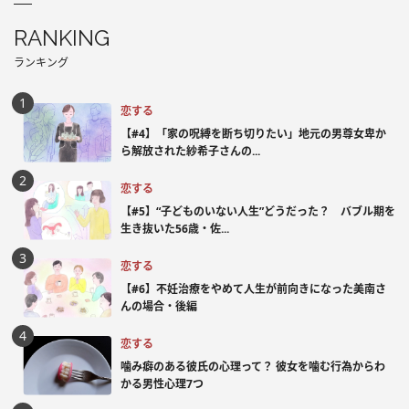
RANKING
ランキング
恋する
【#4】「家の呪縛を断ち切りたい」地元の男尊女卑か
ら解放された紗希子さんの...
恋する
【#5】“子どものいない人生”どうだった？ バブル期を
生き抜いた56歳・佐...
恋する
【#6】不妊治療をやめて人生が前向きになった美南さ
んの場合・後編
恋する
噛み癖のある彼氏の心理って？ 彼女を噛む行為からわ
かる男性心理7つ