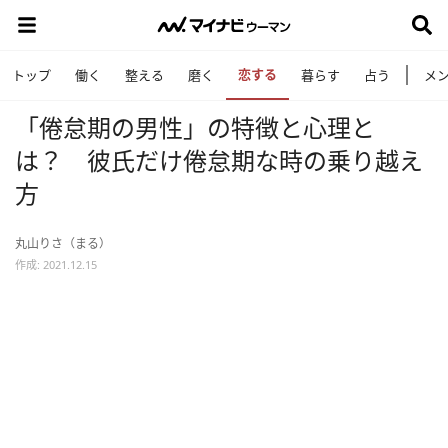
恋する
トップ
働く
整える
磨く
暮らす
占う
メ
「倦怠期の男性」の特徴と心理と
は？ 彼氏だけ倦怠期な時の乗り越え
方
丸山りさ（まる）
作成: 2021.12.15