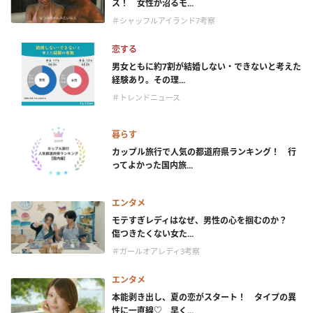
ス！ 女性が沼るモ...
＃シャッフルアイランド7考察
恋する
男女ともに約7割が結婚しない・できないと考えた
経験あり。その理...
＃トレンドニュース
暮らす
カップル旅行で人気の都道府県ランキング！ 行
ってよかった国内旅...
エンタメ
モテすぎレディはなぜ、男性の心を掴むのか？
傷つきたくない女た...
＃ガールオアレディ3考察
エンタメ
本能剥き出し、夏の恋がスタート！ タイプの異
性に一直線♡ 早く...