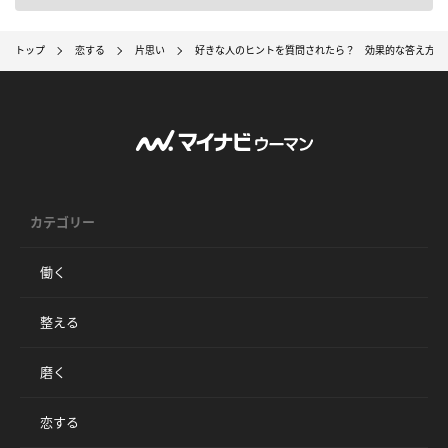
トップ
恋する
片思い
好きな人のヒントを質問されたら？ 効果的な答え方と
カテゴリー
働く
整える
磨く
恋する