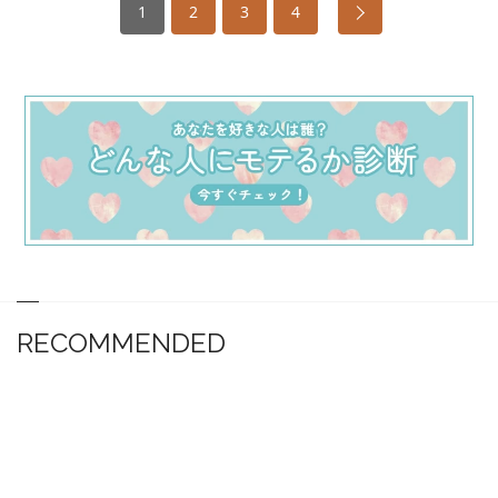
1
2
3
4
RECOMMENDED