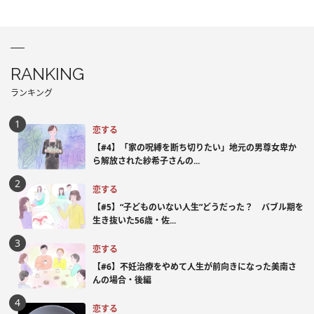
RANKING
ランキング
恋する
【#4】「家の呪縛を断ち切りたい」地元の男尊女卑か
ら解放された紗希子さんの...
恋する
【#5】“子どものいない人生”どうだった？ バブル期を
生き抜いた56歳・佐...
恋する
【#6】不妊治療をやめて人生が前向きになった美南さ
んの場合・後編
恋する