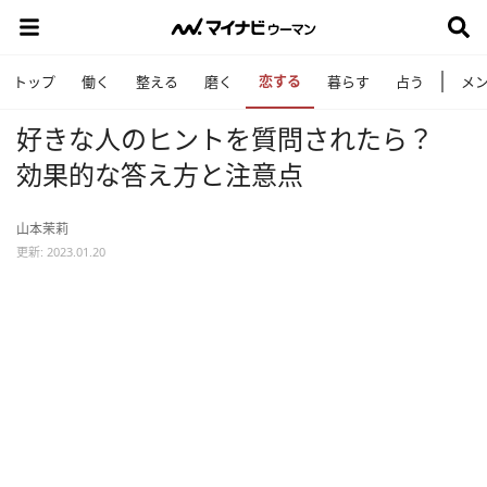
恋する
トップ
働く
整える
磨く
暮らす
占う
メ
好きな人のヒントを質問されたら？
効果的な答え方と注意点
山本茉莉
更新: 2023.01.20