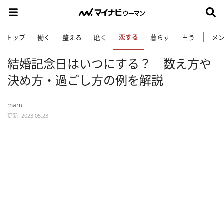
恋する
トップ
働く
整える
磨く
暮らす
占う
メ
結婚記念日はいつにする？ 数え方や
決め方・過ごし方の例を解説
maru
更新: 2023.05.23