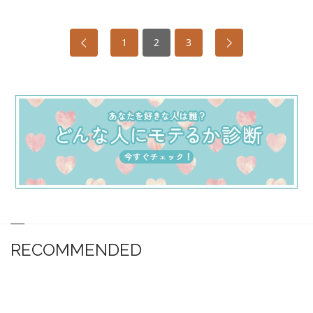
1
2
3
RECOMMENDED