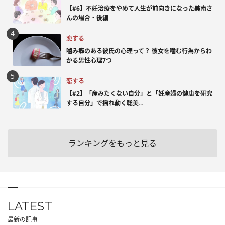
【#6】不妊治療をやめて人生が前向きになった美南さ
んの場合・後編
恋する
噛み癖のある彼氏の心理って？ 彼女を噛む行為からわ
かる男性心理7つ
恋する
【#2】「産みたくない自分」と「妊産婦の健康を研究
する自分」で揺れ動く聡美...
ランキングをもっと見る
LATEST
最新の記事