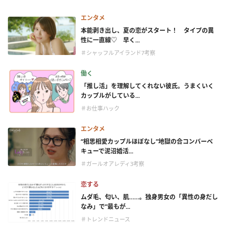
エンタメ
本能剥き出し、夏の恋がスタート！ タイプの異
性に一直線♡ 早く...
＃シャッフルアイランド7考察
働く
「推し活」を理解してくれない彼氏。うまくいく
カップルがしている...
＃お仕事ハック
エンタメ
“相思相愛カップルほぼなし”地獄の合コンバーベ
キューで泥沼婚活...
＃ガールオアレディ3考察
恋する
ムダ毛、匂い、肌……。独身男女の「異性の身だし
なみ」で“最もが...
＃トレンドニュース