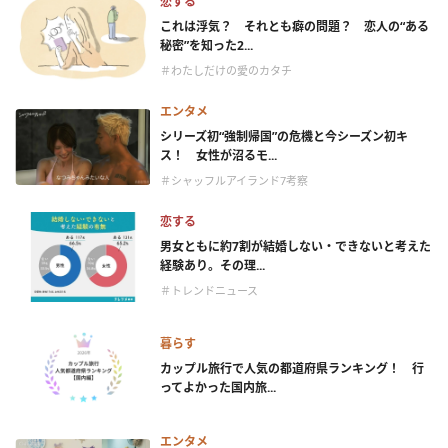
恋する
これは浮気？ それとも癖の問題？ 恋人の“ある
秘密”を知った2...
＃わたしだけの愛のカタチ
エンタメ
シリーズ初“強制帰国”の危機と今シーズン初キ
ス！ 女性が沼るモ...
＃シャッフルアイランド7考察
恋する
男女ともに約7割が結婚しない・できないと考えた
経験あり。その理...
＃トレンドニュース
暮らす
カップル旅行で人気の都道府県ランキング！ 行
ってよかった国内旅...
エンタメ