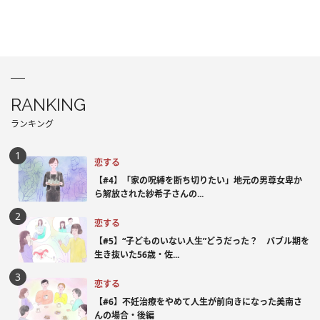
RANKING
ランキング
恋する
【#4】「家の呪縛を断ち切りたい」地元の男尊女卑か
ら解放された紗希子さんの...
恋する
【#5】“子どものいない人生”どうだった？ バブル期を
生き抜いた56歳・佐...
恋する
【#6】不妊治療をやめて人生が前向きになった美南さ
んの場合・後編