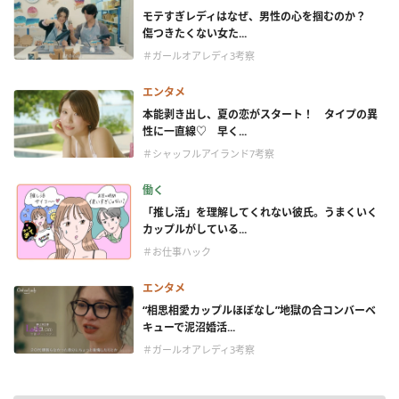
モテすぎレディはなぜ、男性の心を掴むのか？
傷つきたくない女た...
＃ガールオアレディ3考察
エンタメ
本能剥き出し、夏の恋がスタート！ タイプの異
性に一直線♡ 早く...
＃シャッフルアイランド7考察
働く
「推し活」を理解してくれない彼氏。うまくいく
カップルがしている...
＃お仕事ハック
エンタメ
“相思相愛カップルほぼなし”地獄の合コンバーベ
キューで泥沼婚活...
＃ガールオアレディ3考察