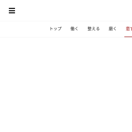
トップ
働く
整える
磨く
恋