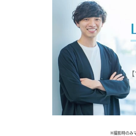
※撮影時の
み