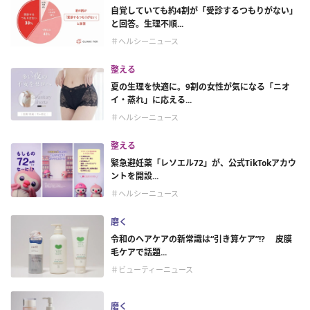
自覚していても約4割が「受診するつもりがない」
と回答。生理不順...
＃ヘルシーニュース
整える
夏の生理を快適に。9割の女性が気になる「ニオ
イ・蒸れ」に応える...
＃ヘルシーニュース
整える
緊急避妊薬「レソエル72」が、公式TikTokアカウ
ントを開設...
＃ヘルシーニュース
磨く
令和のヘアケアの新常識は“引き算ケア”!? 皮膜
毛ケアで話題...
＃ビューティーニュース
磨く