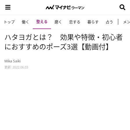
整える
トップ
働く
磨く
恋する
暮らす
占う
メ
ハタヨガとは？ 効果や特徴・初心者
におすすめのポーズ3選【動画付】
Mika Saiki
更新: 2022.06.03