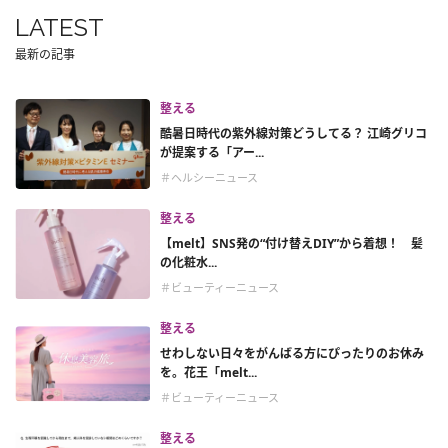
LATEST
最新の記事
整える
酷暑日時代の紫外線対策どうしてる？ 江崎グリコ
が提案する「アー...
＃ヘルシーニュース
整える
【melt】SNS発の“付け替えDIY”から着想！ 髪
の化粧水...
＃ビューティーニュース
整える
せわしない日々をがんばる方にぴったりのお休み
を。花王「melt...
＃ビューティーニュース
整える