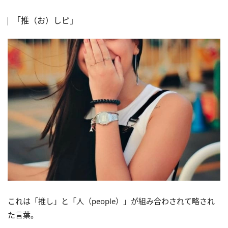
「推（お）しピ」
これは「推し」と「人（people）」が組み合わされて略され
た言葉。