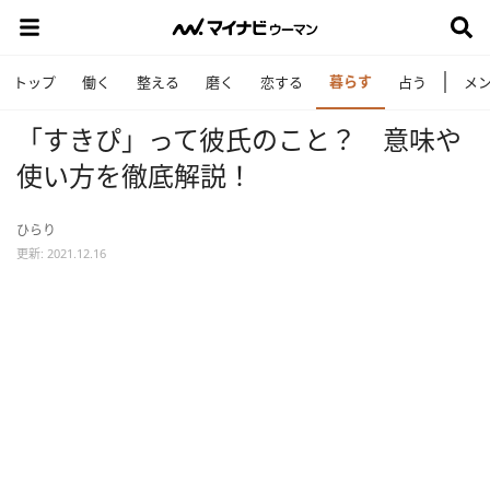
暮らす
トップ
働く
整える
磨く
恋する
占う
メ
「すきぴ」って彼氏のこと？ 意味や
使い方を徹底解説！
ひらり
更新: 2021.12.16