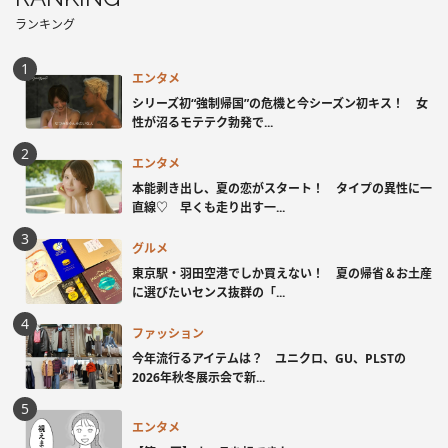
ランキング
エンタメ
シリーズ初“強制帰国”の危機と今シーズン初キス！ 女
性が沼るモテテク勃発で...
エンタメ
本能剥き出し、夏の恋がスタート！ タイプの異性に一
直線♡ 早くも走り出す一...
グルメ
東京駅・羽田空港でしか買えない！ 夏の帰省＆お土産
に選びたいセンス抜群の「...
ファッション
今年流行るアイテムは？ ユニクロ、GU、PLSTの
2026年秋冬展示会で新...
エンタメ