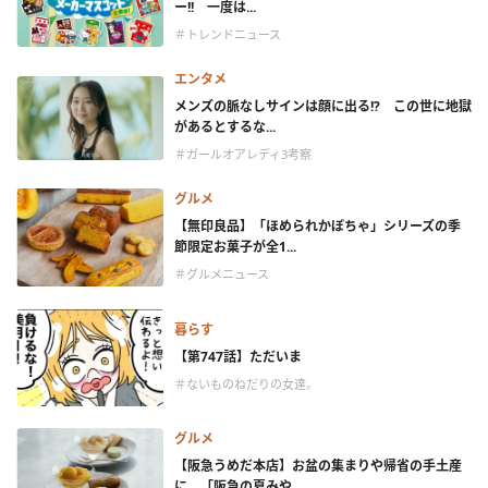
ー!! 一度は...
＃トレンドニュース
エンタメ
メンズの脈なしサインは顔に出る!? この世に地獄
があるとするな...
＃ガールオアレディ3考察
グルメ
【無印良品】「ほめられかぼちゃ」シリーズの季
節限定お菓子が全1...
＃グルメニュース
暮らす
【第747話】ただいま
＃ないものねだりの女達。
グルメ
【阪急うめだ本店】お盆の集まりや帰省の手土産
に。「阪急の夏みや...