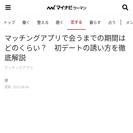
恋する
トップ
働く
整える
磨く
暮らす
占う
メ
マッチングアプリで会うまでの期間は
どのくらい？ 初デートの誘い方を徹
底解説
マッチングアプリ
律
更新: 2022.08.04