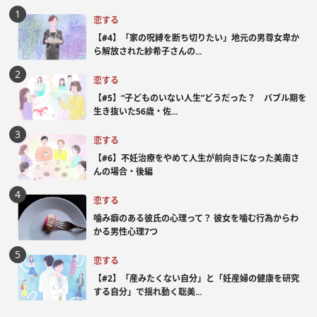
恋する
【#4】「家の呪縛を断ち切りたい」地元の男尊女卑か
ら解放された紗希子さんの...
恋する
【#5】“子どものいない人生”どうだった？ バブル期を
生き抜いた56歳・佐...
恋する
【#6】不妊治療をやめて人生が前向きになった美南さ
んの場合・後編
恋する
噛み癖のある彼氏の心理って？ 彼女を噛む行為からわ
かる男性心理7つ
恋する
【#2】「産みたくない自分」と「妊産婦の健康を研究
する自分」で揺れ動く聡美...