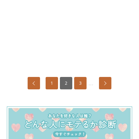
…
1
2
3