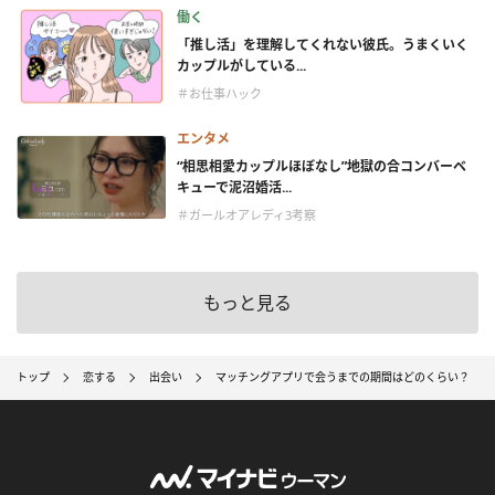
働く
「推し活」を理解してくれない彼氏。うまくいく
カップルがしている...
＃お仕事ハック
エンタメ
“相思相愛カップルほぼなし”地獄の合コンバーベ
キューで泥沼婚活...
＃ガールオアレディ3考察
もっと見る
トップ
恋する
出会い
マッチングアプリで会うまでの期間はどのくらい？ 初