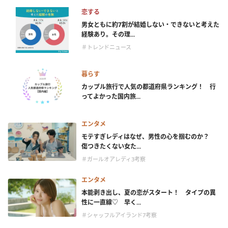
恋する
男女ともに約7割が結婚しない・できないと考えた
経験あり。その理...
＃トレンドニュース
暮らす
カップル旅行で人気の都道府県ランキング！ 行
ってよかった国内旅...
エンタメ
モテすぎレディはなぜ、男性の心を掴むのか？
傷つきたくない女た...
＃ガールオアレディ3考察
エンタメ
本能剥き出し、夏の恋がスタート！ タイプの異
性に一直線♡ 早く...
＃シャッフルアイランド7考察