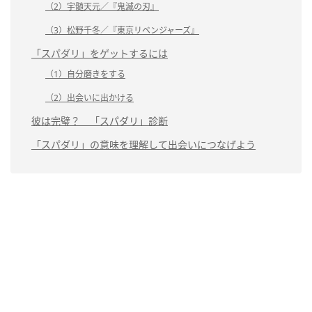
（2）宇髄天元／『鬼滅の刃』
（3）松野千冬／『東京リベンジャーズ』
「スパダリ」をゲットするには
（1）自分磨きをする
（2）出会いに出かける
彼は完璧？ 「スパダリ」診断
「スパダリ」の意味を理解して出会いにつなげよう