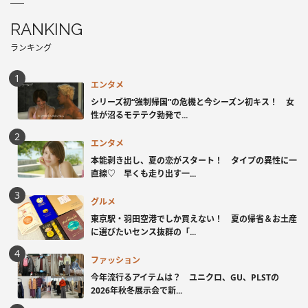
RANKING
ランキング
エンタメ
シリーズ初“強制帰国”の危機と今シーズン初キス！ 女
性が沼るモテテク勃発で...
エンタメ
本能剥き出し、夏の恋がスタート！ タイプの異性に一
直線♡ 早くも走り出す一...
グルメ
東京駅・羽田空港でしか買えない！ 夏の帰省＆お土産
に選びたいセンス抜群の「...
ファッション
今年流行るアイテムは？ ユニクロ、GU、PLSTの
2026年秋冬展示会で新...