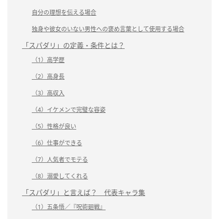
自分の理想を伝える場合
独身や彼女のいない男性への褒め言葉として使用する場合
「スパダリ」の定義・条件とは？
（1）高学歴
（2）高身長
（3）高収入
（4）イケメンで完璧な容姿
（5）性格が良い
（6）仕事ができる
（7）人気者でモテる
（8）溺愛してくれる
「スパダリ」と言えば？ 代表キャラ集
（1）五条悟／『呪術廻戦』