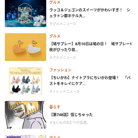
グルメ
ラッコ＆ジュゴンのスイーツがかわいすぎ！ シ
ェラトン都ホテル大...
＃グルメニュース
グルメ
【鳩サブレー】8月10日は鳩の日！ 鳩サブレー1
枚がぴったり収...
＃グルメニュース
ファッション
【ちいかわ】ナイトブラにちいかわ登場！ 「バ
ストをキレイにケア...
＃トレンドニュース
暮らす
【第748話】信じちゃった
＃ないものねだりの女達。
グルメ