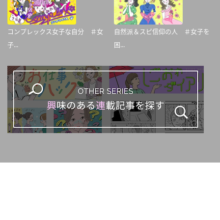
コンプレックス女子な自分 ＃女
自然派＆スピ信仰の人 ＃女子を
子...
困...