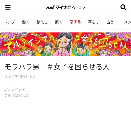
恋する
トップ
働く
整える
磨く
暮らす
占う
メ
モラハラ男 ＃女子を困らせる人
＃女子を困らせる人
アルテイシア
更新: 2020.01.22