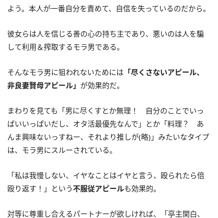
よう。本人が一番自分を責めて、自信を失っているのだから。
彼女らは人を信じる善の心の持ち主であり、悪いのは人を騙
して利用＆搾取するモラ男である。
そんなモラ男に狙われないためには
「尽くさないアピール、
非良妻賢母アピール」
が効果的だ。
まわりを見ても「男に尽くすとか無理！ 自分のことでいっ
ぱいいっぱいだし、オタ活最優先なんで」とか「料理？ あ
んま興味ないっすねー、それより推しが(略)」みたいなタイプ
は、モラ男にスルーされている。
「私は我慢しない、イヤなことはイヤと言う、殴られたら倍
殴り返す！」という
不服従アピール
も効果的。
対等に尊重し合えるパートナーが欲しければ、「亭主関白、