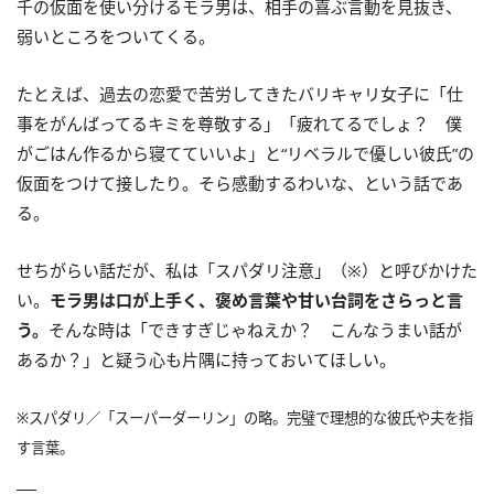
千の仮面を使い分けるモラ男は、相手の喜ぶ言動を見抜き、
弱いところをついてくる。
たとえば、過去の恋愛で苦労してきたバリキャリ女子に「仕
事をがんばってるキミを尊敬する」「疲れてるでしょ？ 僕
がごはん作るから寝てていいよ」と“リベラルで優しい彼氏”の
仮面をつけて接したり。そら感動するわいな、という話であ
る。
せちがらい話だが、私は「スパダリ注意」（※）と呼びかけた
い。
モラ男は口が上手く、褒め言葉や甘い台詞をさらっと言
う。
そんな時は「できすぎじゃねえか？ こんなうまい話が
あるか？」と疑う心も片隅に持っておいてほしい。
※スパダリ／「スーパーダーリン」の略。完璧で理想的な彼氏や夫を指
す言葉。