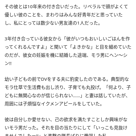
その彼とは10年来の付き合いだった。リベラルで頭がよくて
優しい彼のことを、まわりはみんな好青年だと思っていた
し、私にとっては数少ない男友達の1人だった。
3年付き合っている彼女から「彼がいつもおいしいごはんを作
ってくれるんですよ」と聞いて「よきかな」と目を細めていた
のだが、彼女の妊娠を機に結婚した途端、モラ男にヘン～シ
ン!!
幼い子どもの前でDVをする夫に豹変したのである。典型的な
モラ仕草で生活費も出し渋り、子育ても丸投げ。「何より、子
どもに無関心なのが信じられない……」と妻は話していたが、
周囲には子煩悩なイクメンアピールをしていた。
彼は自分しか愛せない、己の欲求を満たすことしか興味がな
いモラ男だった。それを目の当たりにして「いっこも見抜け
ませんでしたー!!」と進撃の隊長ばりに慟哭した私。