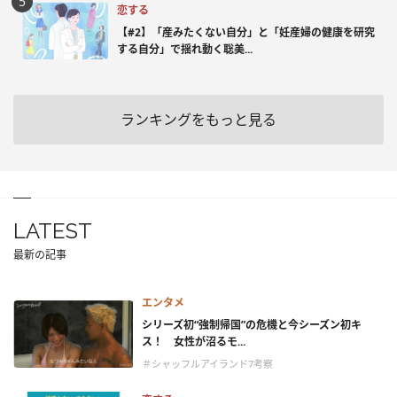
恋する
【#2】「産みたくない自分」と「妊産婦の健康を研究
する自分」で揺れ動く聡美...
ランキングをもっと見る
LATEST
最新の記事
エンタメ
シリーズ初“強制帰国”の危機と今シーズン初キ
ス！ 女性が沼るモ...
＃シャッフルアイランド7考察