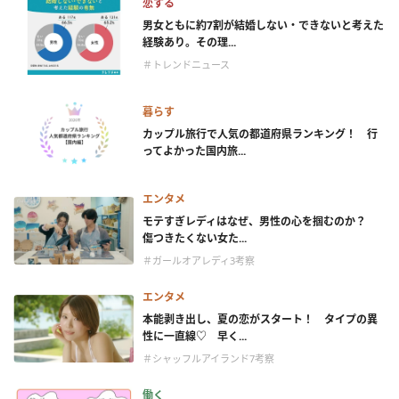
恋する
男女ともに約7割が結婚しない・できないと考えた
経験あり。その理...
＃トレンドニュース
暮らす
カップル旅行で人気の都道府県ランキング！ 行
ってよかった国内旅...
エンタメ
モテすぎレディはなぜ、男性の心を掴むのか？
傷つきたくない女た...
＃ガールオアレディ3考察
エンタメ
本能剥き出し、夏の恋がスタート！ タイプの異
性に一直線♡ 早く...
＃シャッフルアイランド7考察
働く