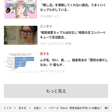
「推し活」を理解してくれない彼氏。うまくいく
カップルがしている...
＃お仕事ハック
エンタメ
“相思相愛カップルほぼなし”地獄の合コンバーベ
キューで泥沼婚活...
＃ガールオアレディ3考察
恋する
ムダ毛、匂い、肌……。独身男女の「異性の身だし
なみ」で“最もが...
＃トレンドニュース
もっと見る
トップ
恋する
出会い
ペアーズ（Pairs）男性会員の平均いいね数は？ 増や