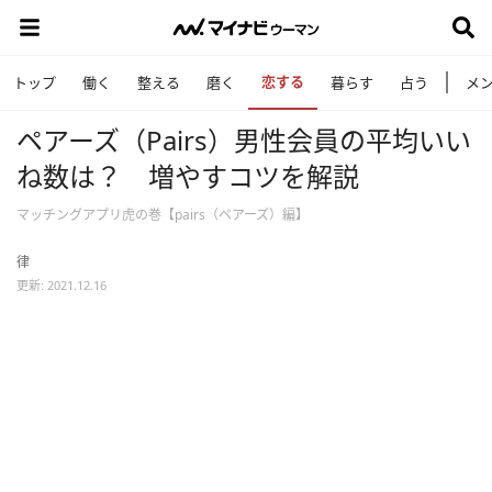
恋する
トップ
働く
整える
磨く
暮らす
占う
メ
ペアーズ（Pairs）男性会員の平均いい
ね数は？ 増やすコツを解説
マッチングアプリ虎の巻【pairs（ペアーズ）編】
律
更新: 2021.12.16